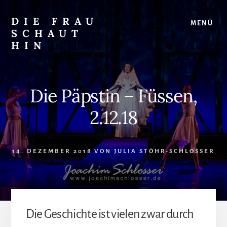
Skip
Zur
to
Seitenspalte
DIE FRAU
MENÜ
content
springen
SCHAUT
HIN
…
auf
Musical
Die Päpstin – Füssen,
und
überhaupt
2.12.18
14. DEZEMBER 2018
VON
JULIA STÖHR-SCHLOSSER
Die Geschichte ist vielen zwar durch