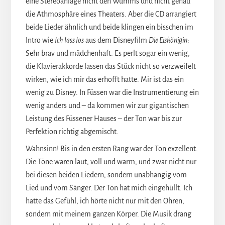
eine Stereoanlage nicht den Wumms und nicht genau
die Athmosphäre eines Theaters. Aber die CD arrangiert
beide Lieder ähnlich und beide klingen ein bisschen im
Intro wie
Ich lass los
aus dem Disneyfilm
Die Eiskönigin
:
Sehr brav und mädchenhaft. Es perlt sogar ein wenig,
die Klavierakkorde lassen das Stück nicht so verzweifelt
wirken, wie ich mir das erhofft hatte. Mir ist das ein
wenig zu Disney. In Füssen war die Instrumentierung ein
wenig anders und – da kommen wir zur gigantischen
Leistung des Füssener Hauses – der Ton war bis zur
Perfektion richtig abgemischt.
Wahnsinn! Bis in den ersten Rang war der Ton exzellent.
Die Töne waren laut, voll und warm, und zwar nicht nur
bei diesen beiden Liedern, sondern unabhängig vom
Lied und vom Sänger. Der Ton hat mich eingehüllt. Ich
hatte das Gefühl, ich hörte nicht nur mit den Ohren,
sondern mit meinem ganzen Körper. Die Musik drang