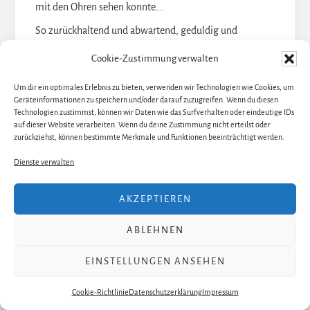
mit den Ohren sehen konnte….
So zurückhaltend und abwartend, geduldig und
demütig Johanna in Gesellschaft sein kann, so laut, so
Cookie-Zustimmung verwalten
explodierend, so anklagend und so zerrissen bricht ihr
Schicksal immer wieder aus ihr hervor. Auch das löst
Um dir ein optimales Erlebnis zu bieten, verwenden wir Technologien wie Cookies, um
Geräteinformationen zu speichern und/oder darauf zuzugreifen. Wenn du diesen
Anna Hofbauer authentisch und mit gewaltiger Kraft in
Technologien zustimmst, können wir Daten wie das Surfverhalten oder eindeutige IDs
der Stimme und im Spiel. Ein Wunderwerk. Danke,
auf dieser Website verarbeiten. Wenn du deine Zustimmung nicht erteilst oder
zurückziehst, können bestimmte Merkmale und Funktionen beeinträchtigt werden.
Anna Hofbauer!
Dienste verwalten
AKZEPTIEREN
ABLEHNEN
EINSTELLUNGEN ANSEHEN
Cookie-Richtlinie
Datenschutzerklärung
Impressum