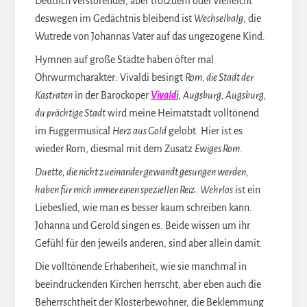
Deutlich verstörender, aber trotzdem oder vielleicht
deswegen im Gedächtnis bleibend ist
Wechselbalg
, die
Wutrede von Johannas Vater auf das ungezogene Kind.
Hymnen auf große Städte haben öfter mal
Ohrwurmcharakter: Vivaldi besingt
Rom, die Stadt der
Kastraten
in der Barockoper
Vivaldi
,
Augsburg, Augsburg,
du prächtige Stadt
wird meine Heimatstadt volltönend
im Fuggermusical
Herz aus Gold
gelobt. Hier ist es
wieder Rom, diesmal mit dem Zusatz
Ewiges Rom.
Duette, die nicht zueinander gewandt gesungen werden,
haben für mich immer einen speziellen Reiz.
Wehrlos
ist ein
Liebeslied, wie man es besser kaum schreiben kann.
Johanna und Gerold singen es. Beide wissen um ihr
Gefühl für den jeweils anderen, sind aber allein damit.
Die volltönende Erhabenheit, wie sie manchmal in
beeindruckenden Kirchen herrscht, aber eben auch die
Beherrschtheit der Klosterbewohner, die Beklemmung