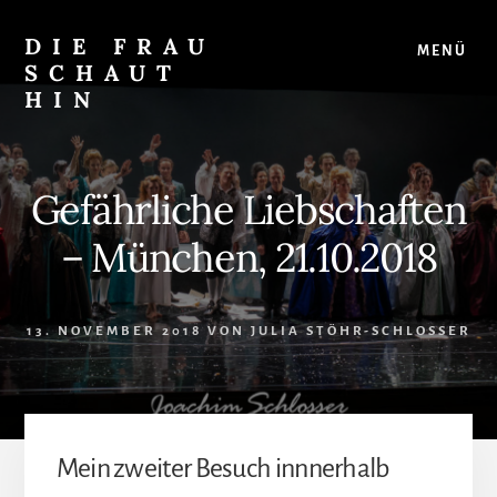
Skip
Zur
to
Seitenspalte
DIE FRAU
MENÜ
content
springen
SCHAUT
HIN
…
auf
Musical
Gefährliche Liebschaften
und
überhaupt
– München, 21.10.2018
13. NOVEMBER 2018
VON
JULIA STÖHR-SCHLOSSER
Mein zweiter Besuch innnerhalb