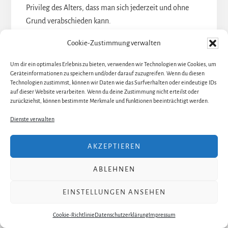
Privileg des Alters, dass man sich jederzeit und ohne
Grund verabschieden kann.
Ein Glück, dass Gisela Ehrensperger dieses Privileg des
Cookie-Zustimmung verwalten
Alters für sich und ihre Auftritte im Gärtnerplatztheater
nicht in Anspruch nimmt. Die große Dame der Operette
Um dir ein optimales Erlebnis zu bieten, verwenden wir Technologien wie Cookies, um
zeigt sich auch mit ihren 75 Jahren präsent und mit
Geräteinformationen zu speichern und/oder darauf zuzugreifen. Wenn du diesen
Technologien zustimmst, können wir Daten wie das Surfverhalten oder eindeutige IDs
einnehmender Schlitzohrigkeit.
auf dieser Website verarbeiten. Wenn du deine Zustimmung nicht erteilst oder
zurückziehst, können bestimmte Merkmale und Funktionen beeinträchtigt werden.
Dienste verwalten
AKZEPTIEREN
ABLEHNEN
EINSTELLUNGEN ANSEHEN
Cookie-Richtlinie
Datenschutzerklärung
Impressum