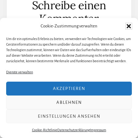
Schreibe einen
Interaktionen
Kommentar
Cookie-Zustimmung verwalten
Um dir ein optimales Erlebnis zu bieten, verwenden wir Technologien wie Cookies, um
Deine E-Mail-Adresse wird nicht veröffentlicht.
Geräteinformationen zu speichern und/oder darauf zuzugreifen. Wenn du diesen
Erforderliche Felder sind mit
*
markiert
Technologien zustimmst, können wir Daten wie das Surfverhalten oder eindeutige IDs
auf dieser Website verarbeiten. Wenn du deine Zustimmung nicht erteilst oder
Kommentar
*
zurückziehst, können bestimmte Merkmale und Funktionen beeinträchtigt werden.
Dienste verwalten
AKZEPTIEREN
ABLEHNEN
EINSTELLUNGEN ANSEHEN
Cookie-Richtlinie
Datenschutzerklärung
Impressum