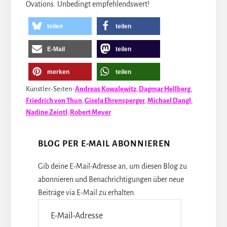
Ovations. Unbedingt empfehlendswert!
teilen
teilen
E-Mail
teilen
merken
teilen
Künstler-Seiten:
Andreas Kowalewitz
,
Dagmar Hellberg
,
Friedrich von Thun
,
Gisela Ehrensperger
,
Michael Dangl
,
Nadine Zeintl
,
Robert Meyer
BLOG PER E-MAIL ABONNIEREN
Gib deine E-Mail-Adresse an, um diesen Blog zu
abonnieren und Benachrichtigungen über neue
Beiträge via E-Mail zu erhalten.
E-
Mail-