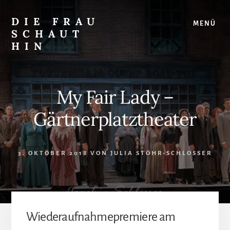
Skip
Zur
to
Seitenspalte
DIE FRAU
MENÜ
content
springen
SCHAUT
HIN
…
auf
Musical
My Fair Lady –
und
überhaupt
Gärtnerplatztheater
3. OKTOBER 2018
VON
JULIA STÖHR-SCHLOSSER
Wiederaufnahmepremiere am