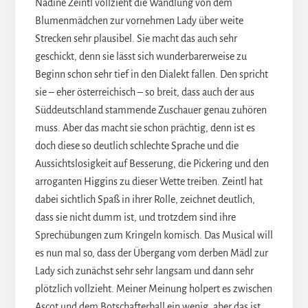
Nadine Zeintl vollzieht die Wandlung von dem
Blumenmädchen zur vornehmen Lady über weite
Strecken sehr plausibel. Sie macht das auch sehr
geschickt, denn sie lässt sich wunderbarerweise zu
Beginn schon sehr tief in den Dialekt fallen. Den spricht
sie – eher österreichisch – so breit, dass auch der aus
Süddeutschland stammende Zuschauer genau zuhören
muss. Aber das macht sie schon prächtig, denn ist es
doch diese so deutlich schlechte Sprache und die
Aussichtslosigkeit auf Besserung, die Pickering und den
arroganten Higgins zu dieser Wette treiben. Zeintl hat
dabei sichtlich Spaß in ihrer Rolle, zeichnet deutlich,
dass sie nicht dumm ist, und trotzdem sind ihre
Sprechübungen zum Kringeln komisch. Das Musical will
es nun mal so, dass der Übergang vom derben Mädl zur
Lady sich zunächst sehr sehr langsam und dann sehr
plötzlich vollzieht. Meiner Meinung holpert es zwischen
Ascot und dem Botschafterball ein wenig, aber das ist