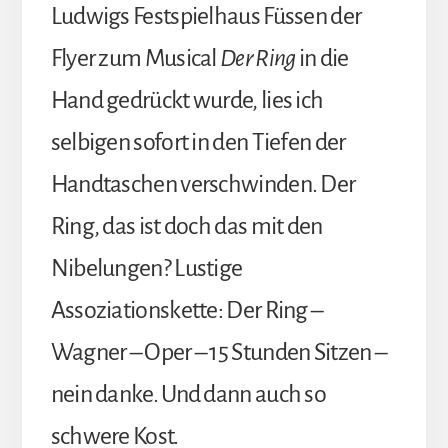
Ludwigs Festspielhaus Füssen der
Flyer zum Musical
Der Ring
in die
Hand gedrückt wurde, lies ich
selbigen sofort in den Tiefen der
Handtaschen verschwinden. Der
Ring, das ist doch das mit den
Nibelungen? Lustige
Assoziationskette: Der Ring –
Wagner – Oper – 15 Stunden Sitzen –
nein danke. Und dann auch so
schwere Kost.