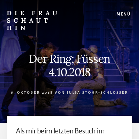
Skip
Zur
to
Seitenspalte
DIE FRAU
MENÜ
content
springen
SCHAUT
HIN
…
auf
Musical
Der Ring; Füssen
und
überhaupt
4.10.2018
6. OKTOBER 2018
VON
JULIA STÖHR-SCHLOSSER
Als mir beim letzten Besuch im