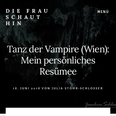
Skip
Zur
to
Seitenspalte
DIE FRAU
MENÜ
content
springen
SCHAUT
HIN
…
auf
Musical
Tanz der Vampire (Wien):
und
überhaupt
Mein persönliches
Resümee
18. JUNI 2018
VON
JULIA STÖHR-SCHLOSSER