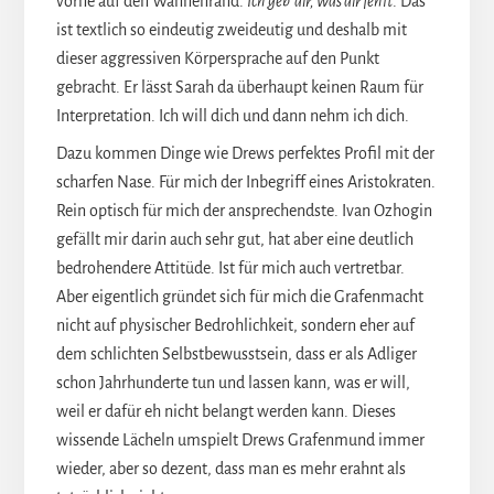
vorne auf den Wannenrand.
Ich geb‘ dir, was dir fehlt
. Das
ist textlich so eindeutig zweideutig und deshalb mit
dieser aggressiven Körpersprache auf den Punkt
gebracht. Er lässt Sarah da überhaupt keinen Raum für
Interpretation. Ich will dich und dann nehm ich dich.
Dazu kommen Dinge wie Drews perfektes Profil mit der
scharfen Nase. Für mich der Inbegriff eines Aristokraten.
Rein optisch für mich der ansprechendste. Ivan Ozhogin
gefällt mir darin auch sehr gut, hat aber eine deutlich
bedrohendere Attitüde. Ist für mich auch vertretbar.
Aber eigentlich gründet sich für mich die Grafenmacht
nicht auf physischer Bedrohlichkeit, sondern eher auf
dem schlichten Selbstbewusstsein, dass er als Adliger
schon Jahrhunderte tun und lassen kann, was er will,
weil er dafür eh nicht belangt werden kann. Dieses
wissende Lächeln umspielt Drews Grafenmund immer
wieder, aber so dezent, dass man es mehr erahnt als