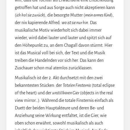
will, dass die Tochter als Erwachsene eine Entscheidung
getroffen hat und aus Sorge auch nicht akzeptieren kann
(
ich hol sie zurück
), die besorgte Mutter (
mein armes Kind
),
der nix kapierende Alfred:
wo ist sie nur hin
. Das
musikalische Motiv wiederholt sich dabei immer
wieder, wird dabei lauter und lauter und spitzt sich auf
den Höhepunkt zu, an dem Chagall davon stürmt. Hier
ist das Musical voll bei sich, der Text und die Musik
treiben die Handelnden vor sich her. Das kann den
Zuschauer schon mal atemlos zurücklassen.
Musikalisch ist der 2. Akt durchsetzt mit den zwei
bekanntesten Stücken: der
Totalen Finsternis
(total eclipse
of the heart) und der
unstillbaren Gier
(objects in the real
view mirror…). Während die totale Finsternis einfach als
Duett der beiden Hauptakteure und deren Be- und
Anziehung seine Wirkung entfaltet, ist die Gier, wie
oben schon erwähnt, sowohl musikalisch als auch