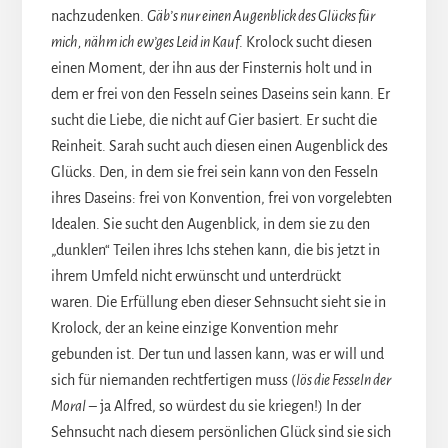
nachzudenken.
G
äb’s nur einen Augenblick des Glücks für
mich, nähm ich ew’ges Leid in Kauf
. Krolock sucht diesen
einen Moment, der ihn aus der Finsternis holt und in
dem er frei von den Fesseln seines Daseins sein kann. Er
sucht die Liebe, die nicht auf Gier basiert. Er sucht die
Reinheit. Sarah sucht auch diesen einen Augenblick des
Glücks. Den, in dem sie frei sein kann von den Fesseln
ihres Daseins: frei von Konvention, frei von vorgelebten
Idealen. Sie sucht den Augenblick, in dem sie zu den
„dunklen“ Teilen ihres Ichs stehen kann, die bis jetzt in
ihrem Umfeld nicht erwünscht und unterdrückt
waren. Die Erfüllung eben dieser Sehnsucht sieht sie in
Krolock, der an keine einzige Konvention mehr
gebunden ist. Der tun und lassen kann, was er will und
sich für niemanden rechtfertigen muss (
lös die Fesseln der
Moral
– ja Alfred, so würdest du sie kriegen!) In der
Sehnsucht nach diesem persönlichen Glück sind sie sich