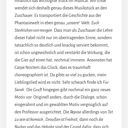
inhaltlich das wichtigste Stück im Musical. Am Ende
wendet sich deshalb genau dieses Musikstück an den
Zuschauer. Es transportiert die Geschichte aus der
Phantasiewelt in eben genau „unsere“ Welt:
Euch
Sterblichen von morgen
. Dass man als Zuschauer die Lehre
dieser Fabel nicht nur im übertragenden Sinne, sondern
tatsächlich so deutlich und knackig serviert bekommt,
ist schon ungewöhnlich und verstärkt die Wirkung, die
die Gier auf einen hat, nochmal immens. Ansonsten hat
Carpe Noctem das Glück, dass es traumhaft
choreographiert ist. Da gibts so viel zu gucken, mein
Lieblingslied wird es nicht. Sehr schwach finde ich
Für
Sarah
. Die
Gruft
hingegen gibt nochmal ein ganz neues
Motiv vor. Originell anders, durch die Dialoge, schön
eingerahmt und im gewählten Motiv vergnüglich auf
den Professor ausgerichtet. Die
Reprise
allerdings von
Tot
zu sein ist komisch
,
Draußen ist Freiheit,
dann noch
die
Bücher
und das
Hehohe
sind der Grund dafür, dass sich