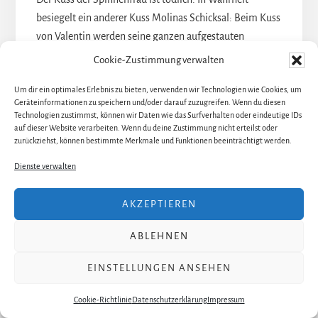
besiegelt ein anderer Kuss Molinas Schicksal: Beim Kuss
von Valentin werden seine ganzen aufgestauten
Gefühle, die er normalerweise durch Aurora auslebt,
Cookie-Zustimmung verwalten
plötzlich in der Realität erfahrbar! Hier wird die
Um dir ein optimales Erlebnis zu bieten, verwenden wir Technologien wie Cookies, um
Oberfläche durchbrochen, eine -auch optisch in der Zelle
Geräteinformationen zu speichern und/oder darauf zuzugreifen. Wenn du diesen
sichbare- Grenze überschritten. Der Schritt hinaus aus
Technologien zustimmst, können wir Daten wie das Surfverhalten oder eindeutige IDs
diesen engen Grenzen in die Freiheit der Gefühle ist für
auf dieser Website verarbeiten. Wenn du deine Zustimmung nicht erteilst oder
zurückziehst, können bestimmte Merkmale und Funktionen beeinträchtigt werden.
beide Männer ein großer Wendepunkt. Der Kuss
verwebt zwei zunächst in sich selbst verhärtete
Dienste verwalten
Lebensentwürfe, eröffnet jedem eine individuelle
Freiheit. Aus zwei Fäden wird einer, Molinas endet
AKZEPTIEREN
schließlich.
ABLEHNEN
Die Beziehung Molina/
EINSTELLUNGEN ANSEHEN
Valentin
Cookie-Richtlinie
Datenschutzerklärung
Impressum