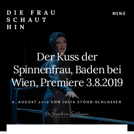
Skip
Zur
to
Seitenspalte
DIE FRAU
MENÜ
content
springen
SCHAUT
HIN
…
auf
Musical
Der Kuss der
und
überhaupt
Spinnenfrau, Baden bei
Wien, Premiere 3.8.2019
6. AUGUST 2019
VON
JULIA STÖHR-SCHLOSSER