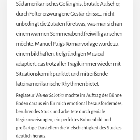
Südamerikanisches Gefängnis, brutale Aufseher,
durch Folter erzwungene Geständnisse… nicht
unbedingt die Zutaten für etwas, was man sich an
einem warmen Sommerabend freiwillig ansehen
möchte. Manuel Puigs Romanvorlage wurde zu
einem bildhaften, tiefgründigen Musical
adaptiert, das trotz aller Tragik immer wieder mit
Situationskomik punktet und mitreißende
lateinamerikanische Rhythmen bietet.
Regisseur
Werner Sobotka
machte im Auftrag der Bühne
Baden daraus ein für mich emotional herausforderndes,
berührendes Stück und arbeitete durch geniale
Regieanweisungen, ein perfektes Bühnenbild und
großartige Darstellern die Vielschichtigkeit des Stückes
deutlich heraus.