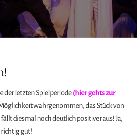
n!
 der letzten Spielperiode
(hier gehts zur
e Möglichkeit wahrgenommen, das Stück von
ällt diesmal noch deutlich positiver aus! Ja,
 richtig gut!