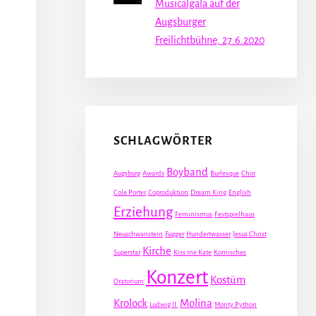
Musicalgala auf der
Augsburger
Freilichtbühne, 27.6.2020
SCHLAGWÖRTER
Boyband
Augsburg
Awards
Burlesque
Chor
Cole Porter
Coproduktion
Dream King
English
Erziehung
Feminismus
Festspielhaus
Neuschwanstein
Fugger
Hundertwasser
Jesus Christ
Kirche
Superstar
Kiss me Kate
Komisches
Konzert
Kostüm
Oratorium
Krolock
Molina
Ludwig II.
Monty Python