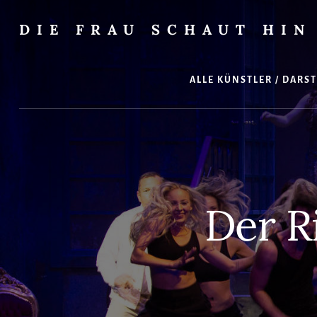
Skip
Zur
to
Seitenspalte
DIE FRAU SCHAUT HIN
content
springen
…
auf
Musical
ALLE KÜNSTLER / DARS
und
überhaupt
Der Ri