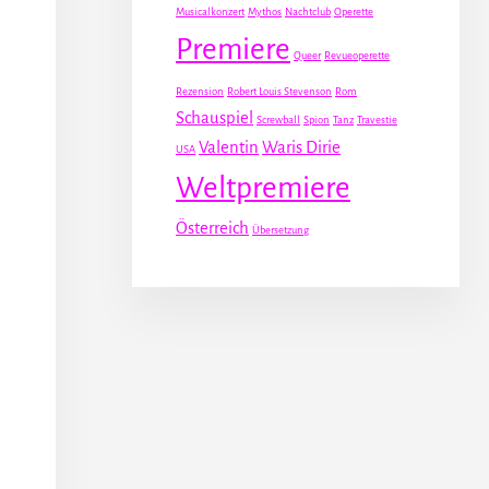
Musicalkonzert
Mythos
Nachtclub
Operette
Premiere
Queer
Revueoperette
Rezension
Robert Louis Stevenson
Rom
Schauspiel
Screwball
Spion
Tanz
Travestie
Valentin
Waris Dirie
USA
Weltpremiere
Österreich
Übersetzung