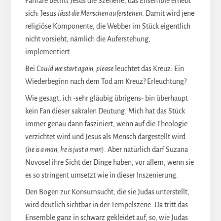
Fanfare betritt Jesus die Szenerie, das Ensemble erhebt
sich: Jesus
lässt die Menschen auferstehen
. Damit wird jene
religiöse Komponente, die Webber im Stück eigentlich
nicht vorsieht, nämlich die Auferstehung,
implementiert.
Bei
Could we start again, please
leuchtet das Kreuz: Ein
Wiederbeginn nach dem Tod am Kreuz? Erleuchtung?
Wie gesagt, ich -sehr gläubig übrigens- bin überhaupt
kein Fan dieser sakralen Deutung. Mich hat das Stück
immer genau dann fasziniert, wenn auf die Theologie
verzichtet wird und Jesus als Mensch dargestellt wird
(
he is a man, he is just a man
). Aber natürlich darf Suzana
Novosel ihre Sicht der Dinge haben, vor allem, wenn sie
es so stringent umsetzt wie in dieser Inszenierung.
Den Bogen zur Konsumsucht, die sie Judas unterstellt,
wird deutlich sichtbar in der Tempelszene. Da tritt das
Ensemble ganz in schwarz gekleidet auf, so, wie Judas