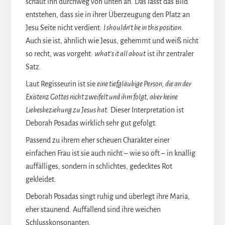
schaut ihn durchweg von unten an. Das lässt das Bild
entstehen, dass sie in ihrer Überzeugung den Platz an
Jesu Seite nicht verdient:
I shouldn’t be in this position.
Auch sie ist, ähnlich wie Jesus, gehemmt und weiß nicht
so recht, was vorgeht:
what’s it all about
ist ihr zentraler
Satz.
Laut Regisseurin ist sie
eine tiefgläubige Person, die an der
Existenz Gottes nicht zweifelt und ihm folgt, aber keine
Liebesbeziehung zu Jesus hat.
Dieser Interpretation ist
Deborah Posadas wirklich sehr gut gefolgt.
Passend zu ihrem eher scheuen Charakter einer
einfachen Frau ist sie auch nicht – wie so oft – in knallig
auffälliges, sondern in schlichtes, gedecktes Rot
gekleidet.
Deborah Posadas singt ruhig und überlegt ihre Maria,
eher staunend. Auffallend sind ihre weichen
Schlusskonsonanten.