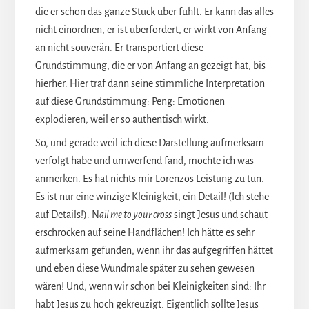
die er schon das ganze Stück über fühlt. Er kann das alles
nicht einordnen, er ist überfordert, er wirkt von Anfang
an nicht souverän. Er transportiert diese
Grundstimmung, die er von Anfang an gezeigt hat, bis
hierher. Hier traf dann seine stimmliche Interpretation
auf diese Grundstimmung: Peng: Emotionen
explodieren, weil er so authentisch wirkt.
So, und gerade weil ich diese Darstellung aufmerksam
verfolgt habe und umwerfend fand, möchte ich was
anmerken. Es hat nichts mir Lorenzos Leistung zu tun.
Es ist nur eine winzige Kleinigkeit, ein Detail! (Ich stehe
auf Details!): N
ail me to your cross
singt Jesus und schaut
erschrocken auf seine Handflächen! Ich hätte es sehr
aufmerksam gefunden, wenn ihr das aufgegriffen hättet
und eben diese Wundmale später zu sehen gewesen
wären! Und, wenn wir schon bei Kleinigkeiten sind: Ihr
habt Jesus zu hoch gekreuzigt. Eigentlich sollte Jesus