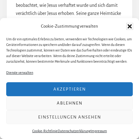
beobachtet, wie Jesus verhaftet wurde und sich damit
verächtlich über Jesus erhoben. Seine ganze Heimtücke
und Arglist war spürbar, wenn er mit seinem Gehstock
Cookie-Zustimmung verwalten
arrogant über die Bühne stolziert ist.
Um dir ein optimales Erlebnis zu bieten, verwenden wir Technologien wie Cookies, um
Die Partitur hält für Annas einige schwierige, weil
Geräteinformationen zu speichern und/oder darauf zuzugreifen. Wenn du diesen
wirklich hohe Passagen in Kopfstimme bereit. Die hat er
Technologien zustimmst, können wir Daten wie das Surfverhalten oder eindeutige IDs
wirklich
meister
haft (war klar, dass das Wortspiel
auf dieser Website verarbeiten. Wenn du deine Zustimmung nicht erteilst oder
zurückziehst, können bestimmte Merkmale und Funktionen beeinträchtigt werden.
kommen musste..) gesungen. Er hat mich auf ganzer
Linie begeistert, Kompliment für diese Leistung!
Dienste verwalten
Manuel Agrill, Bastian
AKZEPTIEREN
Dumböck, Stefan
ABLEHNEN
Enzinger als Priester
EINSTELLUNGEN ANSEHEN
Ganz hervorragend und deshalb unbedingt
Cookie-Richtlinie
Datenschutzerklärung
Impressum