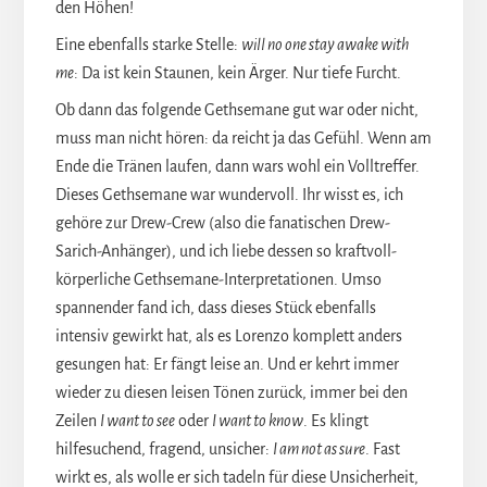
den Höhen!
Eine ebenfalls starke Stelle:
will no one stay awake with
me
: Da ist kein Staunen, kein Ärger. Nur tiefe Furcht.
Ob dann das folgende Gethsemane gut war oder nicht,
muss man nicht hören: da reicht ja das Gefühl. Wenn am
Ende die Tränen laufen, dann wars wohl ein Volltreffer.
Dieses Gethsemane war wundervoll. Ihr wisst es, ich
gehöre zur Drew-Crew (also die fanatischen Drew-
Sarich-Anhänger), und ich liebe dessen so kraftvoll-
körperliche Gethsemane-Interpretationen. Umso
spannender fand ich, dass dieses Stück ebenfalls
intensiv gewirkt hat, als es Lorenzo komplett anders
gesungen hat: Er fängt leise an. Und er kehrt immer
wieder zu diesen leisen Tönen zurück, immer bei den
Zeilen
I want to see
oder
I want to know
. Es klingt
hilfesuchend, fragend, unsicher:
I am not as sure
. Fast
wirkt es, als wolle er sich tadeln für diese Unsicherheit,