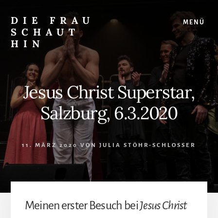
Skip
Zur
to
Seitenspalte
DIE FRAU
MENÜ
content
springen
SCHAUT
HIN
…
auf
Musical
Jesus Christ Superstar,
und
überhaupt
Salzburg, 6.3.2020
11. MÄRZ 2020
VON
JULIA STÖHR-SCHLOSSER
Meinen erster Besuch bei
Jesus Christ