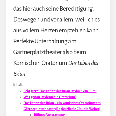
das hier auch seine Berechtigung.
Deswegen und vor allem, weil ich es
aus vollem Herzen empfehlen kann.
Perfekte Unterhaltung am
Gärtnerplatztheater also beim
Komischen Oratorium
Das Leben des
Brian
!
Inhalt
Echt jetzt? Das Leben des Brian ist doch ein Film!
Was genau ist denn ein Oratorium?
Das Leben des Brian – ein komisches Oratorium am
Gärtnerplatztheater (Regie: Nicole Claudia Weber)
Bühne/ Ausstattung