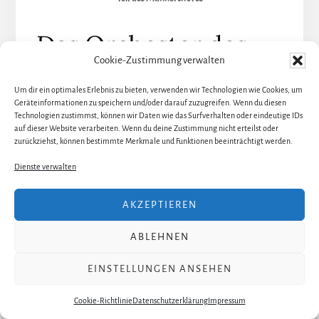
Das Orchester des
Cookie-Zustimmung verwalten
Staatstheaters am
Um dir ein optimales Erlebnis zu bieten, verwenden wir Technologien wie Cookies, um
Gärtnerplatz
Geräteinformationen zu speichern und/oder darauf zuzugreifen. Wenn du diesen
Technologien zustimmst, können wir Daten wie das Surfverhalten oder eindeutige IDs
auf dieser Website verarbeiten. Wenn du deine Zustimmung nicht erteilst oder
zurückziehst, können bestimmte Merkmale und Funktionen beeinträchtigt werden.
Unter der musikalischen Leitung von Howard Arman
spielt sich das Orchester zielstrebig durch die
Dienste verwalten
verschiedenen Anleihen an Musikstilen, die im
komischen Oratorium untergebracht sind und man
AKZEPTIEREN
kommt nicht umhin, die Freude nachzufühlen, die die
ABLEHNEN
Musiker offenkundig empfinden. Mich reißt das
Gärtnerplatz-Orchester immer mit, ich empfinde es
EINSTELLUNGEN ANSEHEN
immer einen Tick schwungvoller als andere Orchester.
Und so ist in dieser Aufführung die gewohnte Brillanz
Cookie-Richtlinie
Datenschutzerklärung
Impressum
des Orchesters zu hören.