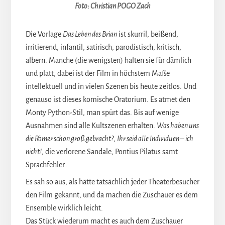
Foto: Christian POGO Zach
Die Vorlage
Das Leben des Brian
ist skurril, beißend,
irritierend, infantil, satirisch, parodistisch, kritisch,
albern. Manche (die wenigsten) halten sie für dämlich
und platt, dabei ist der Film in höchstem Maße
intellektuell und in vielen Szenen bis heute zeitlos. Und
genauso ist dieses komische Oratorium. Es atmet den
Monty Python-Stil, man spürt das. Bis auf wenige
Ausnahmen sind alle Kultszenen erhalten.
Was haben uns
die Römer schon groß gebracht?
,
Ihr seid alle Individuen – ich
nicht!
, die verlorene Sandale, Pontius Pilatus samt
Sprachfehler…
Es sah so aus, als hätte tatsächlich jeder Theaterbesucher
den Film gekannt, und da machen die Zuschauer es dem
Ensemble wirklich leicht.
Das Stück wiederum macht es auch dem Zuschauer