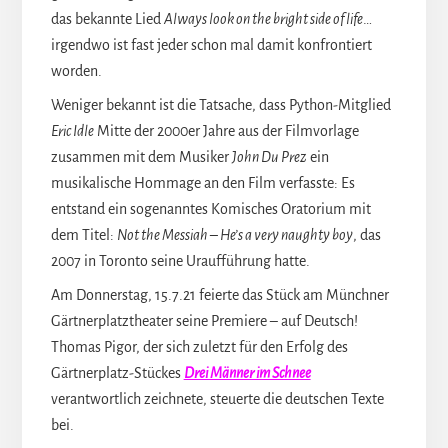
das bekannte Lied
Always look on the bright side of life
…
irgendwo ist fast jeder schon mal damit konfrontiert
worden.
Weniger bekannt ist die Tatsache, dass Python-Mitglied
Eric Idle
Mitte der 2000er Jahre aus der Filmvorlage
zusammen mit dem Musiker
John Du Prez
ein
musikalische Hommage an den Film verfasste: Es
entstand ein sogenanntes Komisches Oratorium mit
dem Titel:
Not the Messiah – He’s a very naughty boy
, das
2007 in Toronto seine Uraufführung hatte.
Am Donnerstag, 15.7.21 feierte das Stück am Münchner
Gärtnerplatztheater seine Premiere – auf Deutsch!
Thomas Pigor, der sich zuletzt für den Erfolg des
Gärtnerplatz-Stückes
Drei Männer im Schnee
verantwortlich zeichnete, steuerte die deutschen Texte
bei.