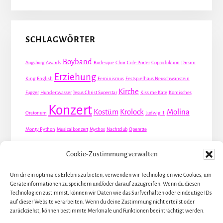
SCHLAGWÖRTER
Boyband
Augsburg
Awards
Burlesque
Chor
Cole Porter
Coproduktion
Dream
Erziehung
King
English
Feminismus
Festspielhaus Neuschwanstein
Kirche
Fugger
Hundertwasser
Jesus Christ Superstar
Kiss me Kate
Komisches
Konzert
Kostüm
Krolock
Molina
Oratorium
Ludwig II.
Monty Python
Musicalkonzert
Mythos
Nachtclub
Operette
Premiere
Queer
Revueoperette
Rezension
Robert Louis Stevenson
Cookie-Zustimmung verwalten
Schauspiel
Valentin
Waris
Rom
Screwball
Spion
Tanz
Travestie
USA
Um dir ein optimales Erlebnis zu bieten, verwenden wir Technologien wie Cookies, um
Weltpremiere
Geräteinformationen zu speichern und/oder darauf zuzugreifen. Wenn du diesen
Dirie
Österreich
Übersetzung
Technologien zustimmst, können wir Daten wie das Surfverhalten oder eindeutige IDs
auf dieser Website verarbeiten. Wenn du deine Zustimmung nicht erteilst oder
zurückziehst, können bestimmte Merkmale und Funktionen beeinträchtigt werden.