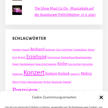
The Show Must Go On - Musicalgala auf
der Augsburger Freilichtbühne, 27.6.2020
SCHLAGWÖRTER
Boyband
Augsburg
Awards
Burlesque
Chor
Cole Porter
Coproduktion
Dream
Erziehung
King
English
Feminismus
Festspielhaus Neuschwanstein
Kirche
Fugger
Hundertwasser
Jesus Christ Superstar
Kiss me Kate
Komisches
Konzert
Kostüm
Krolock
Molina
Oratorium
Ludwig II.
Monty Python
Musicalkonzert
Mythos
Nachtclub
Operette
Premiere
Queer
Revueoperette
Rezension
Robert Louis Stevenson
Cookie-Zustimmung verwalten
Schauspiel
Valentin
Waris
Rom
Screwball
Spion
Tanz
Travestie
USA
Um dir ein optimales Erlebnis zu bieten, verwenden wir Technologien wie Cookies, um