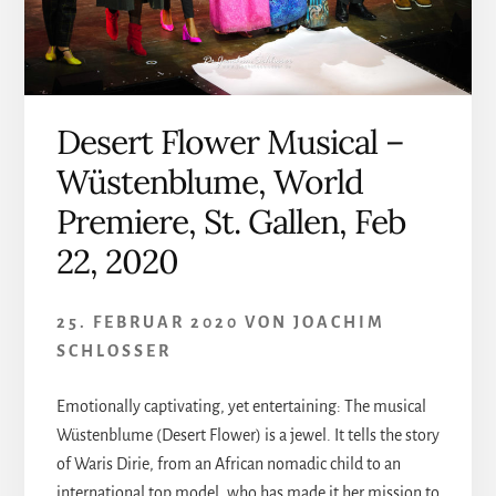
Desert Flower Musical –
Wüstenblume, World
Premiere, St. Gallen, Feb
22, 2020
25. FEBRUAR 2020
VON
JOACHIM
SCHLOSSER
Emotionally captivating, yet entertaining: The musical
Wüstenblume (Desert Flower) is a jewel. It tells the story
of Waris Dirie, from an African nomadic child to an
international top model, who has made it her mission to