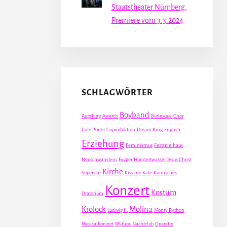
Staatstheater Nürnberg,
Premiere vom 3.3.2024
SCHLAGWÖRTER
Boyband
Augsburg
Awards
Burlesque
Chor
Cole Porter
Coproduktion
Dream King
English
Erziehung
Feminismus
Festspielhaus
Neuschwanstein
Fugger
Hundertwasser
Jesus Christ
Kirche
Superstar
Kiss me Kate
Komisches
Konzert
Kostüm
Oratorium
Krolock
Molina
Ludwig II.
Monty Python
Musicalkonzert
Mythos
Nachtclub
Operette