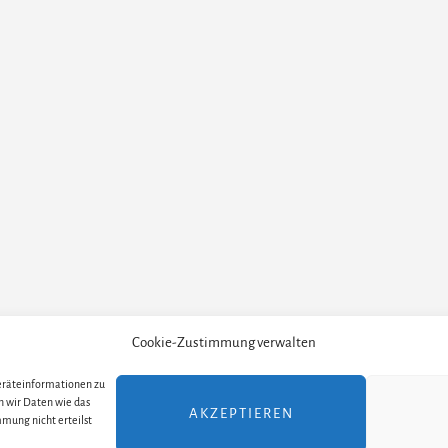
Cookie-Zustimmung verwalten
Geräteinformationen zu
TELLER
ALLE THEATER UND ORTE
ALLE MUSICALS /
n wir Daten wie das
AKZEPTIEREN
mung nicht erteilst