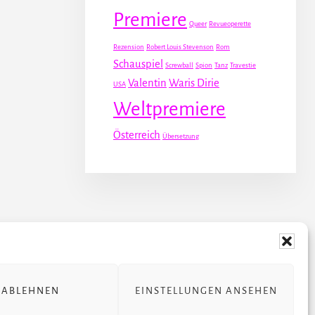
Premiere
Queer
Revueoperette
Rezension
Robert Louis Stevenson
Rom
Schauspiel
Screwball
Spion
Tanz
Travestie
Valentin
Waris Dirie
USA
Weltpremiere
Österreich
Übersetzung
 STÜCKE
ÜBER JULIA
ABLEHNEN
EINSTELLUNGEN ANSEHEN