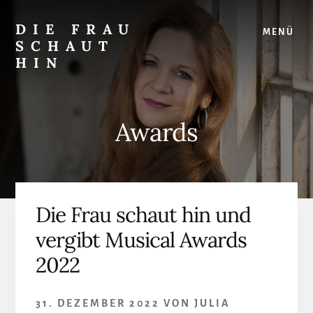
Skip
Zur
to
Seitenspalte
DIE FRAU
MENÜ
content
springen
SCHAUT
HIN
…
auf
Musical
Awards
und
überhaupt
Die Frau schaut hin und
vergibt Musical Awards
2022
31. DEZEMBER 2022
VON
JULIA