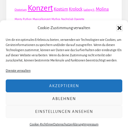
Konzert
Kostüm
Krolock
Molina
Oratorium
Ludwig II.
Monty Python
Musicalkonzert
Mythos
Nachtclub
Operette
Premiere
Cookie-Zustimmung verwalten
Queer
Revueoperette
Rezension
Robert Louis Stevenson
Schauspiel
Valentin
Waris
Um dir ein optimales Erlebnis zu bieten, verwenden wir Technologien wie Cookies, um
Rom
Screwball
Spion
Tanz
Travestie
USA
Geräteinformationen zu speichern und/oder darauf zuzugreifen. Wenn du diesen
Weltpremiere
Technologien zustimmst, können wir Daten wie das Surfverhalten oder eindeutige IDs
Dirie
Österreich
Übersetzung
auf dieser Website verarbeiten. Wenn du deine Zustimmung nicht erteilst oder
zurückziehst, können bestimmte Merkmale und Funktionen beeinträchtigt werden.
Dienste verwalten
ALLE KÜNSTLER / DARSTELLER
AKZEPTIEREN
ALLE THEATER UND ORTE
ABLEHNEN
ALLE MUSICALS / STÜCKE
ÜBER JULIA
EINSTELLUNGEN ANSEHEN
Copyright 2017–2024 · Julia Stöhr-Schlosser ·
Impressum
·
Datenschutzerklärung
Cookie-Richtlinie
Datenschutzerklärung
Impressum