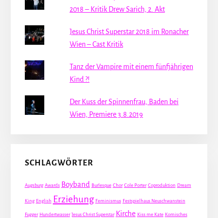
2018 – Kritik Drew Sarich, 2. Akt
Jesus Christ Superstar 2018 im Ronacher
Wien – Cast Kritik
Tanz der Vampire mit einem fünfjährigen
Kind ?!
Der Kuss der Spinnenfrau, Baden bei
Wien, Premiere 3.8.2019
SCHLAGWÖRTER
Boyband
Augsburg
Awards
Burlesque
Chor
Cole Porter
Coproduktion
Dream
Erziehung
King
English
Feminismus
Festspielhaus Neuschwanstein
Kirche
Fugger
Hundertwasser
Jesus Christ Superstar
Kiss me Kate
Komisches