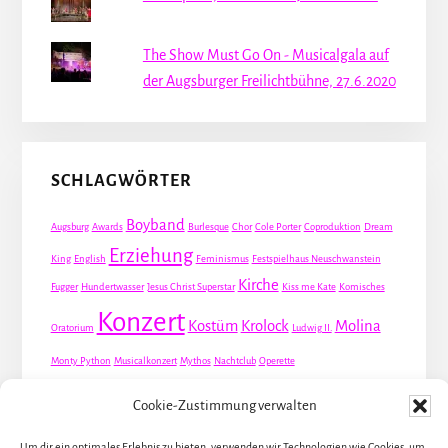
The Show Must Go On - Musicalgala auf
der Augsburger Freilichtbühne, 27.6.2020
SCHLAGWÖRTER
Boyband
Augsburg
Awards
Burlesque
Chor
Cole Porter
Coproduktion
Dream
Erziehung
King
English
Feminismus
Festspielhaus Neuschwanstein
Kirche
Fugger
Hundertwasser
Jesus Christ Superstar
Kiss me Kate
Komisches
Konzert
Kostüm
Krolock
Molina
Oratorium
Ludwig II.
Monty Python
Musicalkonzert
Mythos
Nachtclub
Operette
Premiere
Queer
Revueoperette
Rezension
Robert Louis Stevenson
Cookie-Zustimmung verwalten
Schauspiel
Valentin
Waris
Rom
Screwball
Spion
Tanz
Travestie
USA
Um dir ein optimales Erlebnis zu bieten, verwenden wir Technologien wie Cookies, um