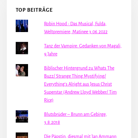
TOP BEITRÄGE
Robin Hood - Das Musical, Fulda,
Weltpremiere, Matinee 3.06.2022
Tanz der Vampire: Gedanken von Magali,
9 Jahre
Biblischer Hintergrund zu Whats The
Buzz/ Strange Thing Mystifying/
Everything's Alright aus Jesus Christ
Superstar (Andrew Lloyd Webber/ Tim
Rice)
Blutsbrüder – Brunn am Gebirge,
3.8.2018
Die Päpstin, diesmal mit Jan Ammann