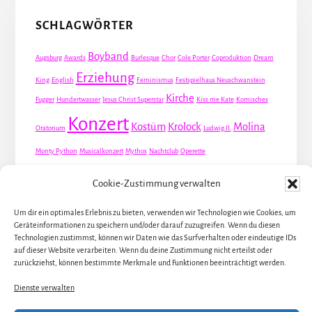
SCHLAGWÖRTER
Boyband
Augsburg
Awards
Burlesque
Chor
Cole Porter
Coproduktion
Dream
Erziehung
King
English
Feminismus
Festspielhaus Neuschwanstein
Kirche
Fugger
Hundertwasser
Jesus Christ Superstar
Kiss me Kate
Komisches
Konzert
Kostüm
Krolock
Molina
Oratorium
Ludwig II.
Monty Python
Musicalkonzert
Mythos
Nachtclub
Operette
Premiere
Queer
Revueoperette
Rezension
Robert Louis Stevenson
Cookie-Zustimmung verwalten
Schauspiel
Valentin
Waris
Rom
Screwball
Spion
Tanz
Travestie
USA
Um dir ein optimales Erlebnis zu bieten, verwenden wir Technologien wie Cookies, um
Weltpremiere
Geräteinformationen zu speichern und/oder darauf zuzugreifen. Wenn du diesen
Dirie
Österreich
Übersetzung
Technologien zustimmst, können wir Daten wie das Surfverhalten oder eindeutige IDs
auf dieser Website verarbeiten. Wenn du deine Zustimmung nicht erteilst oder
zurückziehst, können bestimmte Merkmale und Funktionen beeinträchtigt werden.
Dienste verwalten
ALLE KÜNSTLER / DARSTELLER