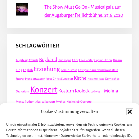
The Show Must Go On - Musicalgala auf
der Augsburger Freilichtbühne, 27.6.2020
SCHLAGWÖRTER
Boyband
Augsburg
Awards
Burlesque
Chor
Cole Porter
Coproduktion
Dream
Erziehung
King
English
Feminismus
Festspielhaus Neuschwanstein
Kirche
Fugger
Hundertwasser
Jesus Christ Superstar
Kiss me Kate
Komisches
Konzert
Kostüm
Krolock
Molina
Oratorium
Ludwig II.
Monty Python
Musicalkonzert
Mythos
Nachtclub
Operette
Premiere
Cookie-Zustimmung verwalten
Queer
Revueoperette
Rezension
Robert Louis Stevenson
Schauspiel
Valentin
Waris
Um dir ein optimales Erlebnis zu bieten, verwenden wir Technologien wie Cookies, um
Rom
Screwball
Spion
Tanz
Travestie
USA
Geräteinformationen zu speichern und/oder darauf zuzugreifen. Wenn du diesen
Weltpremiere
Technologien zustimmst, können wir Daten wie das Surfverhalten oder eindeutige IDs
Dirie
Österreich
Übersetzung