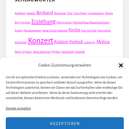
SCHLAGWÖRTER
Boyband
Augsburg
Awards
Burlesque
Chor
Cole Porter
Coproduktion
Dream
Erziehung
King
English
Feminismus
Festspielhaus Neuschwanstein
Kirche
Fugger
Hundertwasser
Jesus Christ Superstar
Kiss me Kate
Komisches
Konzert
Kostüm
Krolock
Molina
Oratorium
Ludwig II.
Monty Python
Musicalkonzert
Mythos
Nachtclub
Operette
Premiere
Queer
Revueoperette
Rezension
Robert Louis Stevenson
Cookie-Zustimmung verwalten
Schauspiel
Valentin
Waris
Rom
Screwball
Spion
Tanz
Travestie
USA
Um dir ein optimales Erlebnis zu bieten, verwenden wir Technologien wie Cookies, um
Weltpremiere
Geräteinformationen zu speichern und/oder darauf zuzugreifen. Wenn du diesen
Dirie
Österreich
Übersetzung
Technologien zustimmst, können wir Daten wie das Surfverhalten oder eindeutige IDs
auf dieser Website verarbeiten. Wenn du deine Zustimmung nicht erteilst oder
zurückziehst, können bestimmte Merkmale und Funktionen beeinträchtigt werden.
Dienste verwalten
ALLE KÜNSTLER / DARSTELLER
AKZEPTIEREN
ALLE THEATER UND ORTE