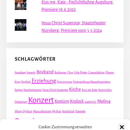
Kiss me, Kate - Freilichtbühne Augsburg,
Premiere 18.6.2022
Jesus Christ Superstar, Staatstheater
Nürnberg, Premiere vom 3.3.2024
SCHLAGWÖRTER
Boyband
Augsburg
Awards
Burlesque
Chor
Cole Porter
Coproduktion
Dream
Erziehung
King
English
Feminismus
Festspielhaus Neuschwanstein
Kirche
Fugger
Hundertwasser
Jesus Christ Superstar
Kiss me Kate
Komisches
Konzert
Kostüm
Krolock
Molina
Oratorium
Ludwig II.
Monty Python
Musicalkonzert
Mythos
Nachtclub
Operette
Premiere
Queer
Revueoperette
Rezension
Robert Louis Stevenson
Cookie-Zustimmung verwalten