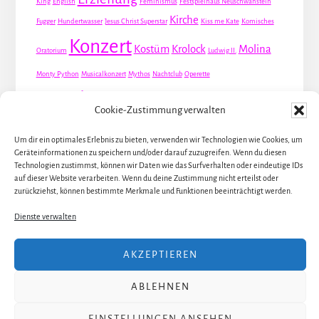
King
English
Feminismus
Festspielhaus Neuschwanstein
Kirche
Fugger
Hundertwasser
Jesus Christ Superstar
Kiss me Kate
Komisches
Konzert
Kostüm
Krolock
Molina
Oratorium
Ludwig II.
Monty Python
Musicalkonzert
Mythos
Nachtclub
Operette
Premiere
Queer
Revueoperette
Rezension
Robert Louis Stevenson
Cookie-Zustimmung verwalten
Schauspiel
Valentin
Waris
Rom
Screwball
Spion
Tanz
Travestie
USA
Um dir ein optimales Erlebnis zu bieten, verwenden wir Technologien wie Cookies, um
Weltpremiere
Geräteinformationen zu speichern und/oder darauf zuzugreifen. Wenn du diesen
Dirie
Österreich
Übersetzung
Technologien zustimmst, können wir Daten wie das Surfverhalten oder eindeutige IDs
auf dieser Website verarbeiten. Wenn du deine Zustimmung nicht erteilst oder
zurückziehst, können bestimmte Merkmale und Funktionen beeinträchtigt werden.
Dienste verwalten
ALLE KÜNSTLER / DARSTELLER
AKZEPTIEREN
ALLE THEATER UND ORTE
ALLE MUSICALS / STÜCKE
ÜBER JULIA
ABLEHNEN
Copyright 2017–2024 · Julia Stöhr-Schlosser ·
Impressum
·
EINSTELLUNGEN ANSEHEN