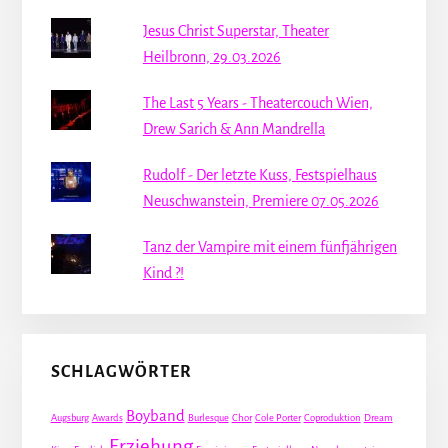
Jesus Christ Superstar, Theater
Heilbronn, 29.03.2026
The Last 5 Years - Theatercouch Wien,
Drew Sarich & Ann Mandrella
Rudolf - Der letzte Kuss, Festspielhaus
Neuschwanstein, Premiere 07.05.2026
Tanz der Vampire mit einem fünfjährigen
Kind ?!
SCHLAGWÖRTER
Boyband
Augsburg
Awards
Burlesque
Chor
Cole Porter
Coproduktion
Dream
Erziehung