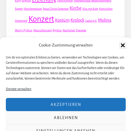
King
English
Feminismus
Festspielhaus Neuschwanstein
Kirche
Fugger
Hundertwasser
Jesus Christ Superstar
Kiss me Kate
Komisches
Konzert
Kostüm
Krolock
Molina
Oratorium
Ludwig II.
Monty Python
Musicalkonzert
Mythos
Nachtclub
Operette
Premiere
Queer
Revueoperette
Rezension
Robert Louis Stevenson
Cookie-Zustimmung verwalten
Schauspiel
Valentin
Waris
Rom
Screwball
Spion
Tanz
Travestie
USA
Um dir ein optimales Erlebnis zu bieten, verwenden wir Technologien wie Cookies, um
Weltpremiere
Geräteinformationen zu speichern und/oder darauf zuzugreifen. Wenn du diesen
Dirie
Österreich
Übersetzung
Technologien zustimmst, können wir Daten wie das Surfverhalten oder eindeutige IDs
auf dieser Website verarbeiten. Wenn du deine Zustimmung nicht erteilst oder
zurückziehst, können bestimmte Merkmale und Funktionen beeinträchtigt werden.
Dienste verwalten
ALLE KÜNSTLER / DARSTELLER
AKZEPTIEREN
ALLE THEATER UND ORTE
ALLE MUSICALS / STÜCKE
ÜBER JULIA
ABLEHNEN
Copyright 2017–2024 · Julia Stöhr-Schlosser ·
Impressum
·
EINSTELLUNGEN ANSEHEN