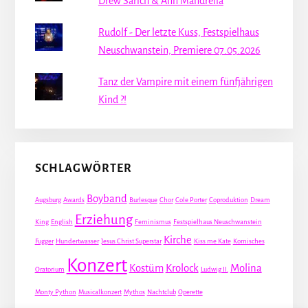
Drew Sarich & Ann Mandrella
Rudolf - Der letzte Kuss, Festspielhaus
Neuschwanstein, Premiere 07.05.2026
Tanz der Vampire mit einem fünfjährigen
Kind ?!
SCHLAGWÖRTER
Boyband
Augsburg
Awards
Burlesque
Chor
Cole Porter
Coproduktion
Dream
Erziehung
King
English
Feminismus
Festspielhaus Neuschwanstein
Kirche
Fugger
Hundertwasser
Jesus Christ Superstar
Kiss me Kate
Komisches
Konzert
Kostüm
Krolock
Molina
Oratorium
Ludwig II.
Monty Python
Musicalkonzert
Mythos
Nachtclub
Operette