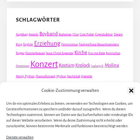
SCHLAGWÖRTER
Boyband
Augsburg
Awards
Burlesque
Chor
Cole Porter
Coproduktion
Dream
Erziehung
King
English
Feminismus
Festspielhaus Neuschwanstein
Kirche
Fugger
Hundertwasser
Jesus Christ Superstar
Kiss me Kate
Komisches
Konzert
Kostüm
Krolock
Molina
Oratorium
Ludwig II.
Monty Python
Musicalkonzert
Mythos
Nachtclub
Operette
Premiere
Queer
Revueoperette
Rezension
Robert Louis Stevenson
Cookie-Zustimmung verwalten
Schauspiel
Valentin
Waris
Rom
Screwball
Spion
Tanz
Travestie
USA
Um dir ein optimales Erlebnis zu bieten, verwenden wir Technologien wie Cookies, um
Weltpremiere
Geräteinformationen zu speichern und/oder darauf zuzugreifen. Wenn du diesen
Dirie
Österreich
Übersetzung
Technologien zustimmst, können wir Daten wie das Surfverhalten oder eindeutige IDs
auf dieser Website verarbeiten. Wenn du deine Zustimmung nicht erteilst oder
zurückziehst, können bestimmte Merkmale und Funktionen beeinträchtigt werden.
Dienste verwalten