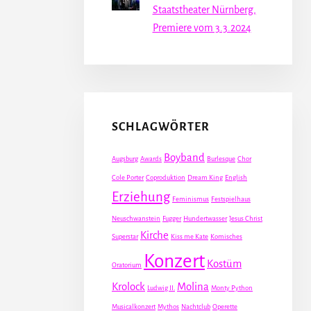
Staatstheater Nürnberg,
Premiere vom 3.3.2024
SCHLAGWÖRTER
Boyband
Augsburg
Awards
Burlesque
Chor
Cole Porter
Coproduktion
Dream King
English
Erziehung
Feminismus
Festspielhaus
Neuschwanstein
Fugger
Hundertwasser
Jesus Christ
Kirche
Superstar
Kiss me Kate
Komisches
Konzert
Kostüm
Oratorium
Krolock
Molina
Ludwig II.
Monty Python
Musicalkonzert
Mythos
Nachtclub
Operette