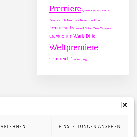
Premiere
Queer
Revueoperette
Rezension
Robert Louis Stevenson
Rom
Schauspiel
Screwball
Spion
Tanz
Travestie
Valentin
Waris Dirie
USA
Weltpremiere
Österreich
Übersetzung
 STÜCKE
ÜBER JULIA
ABLEHNEN
EINSTELLUNGEN ANSEHEN