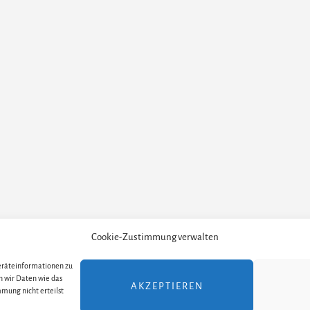
Cookie-Zustimmung verwalten
Geräteinformationen zu
TELLER
ALLE THEATER UND ORTE
ALLE MUSICALS /
n wir Daten wie das
AKZEPTIEREN
mung nicht erteilst