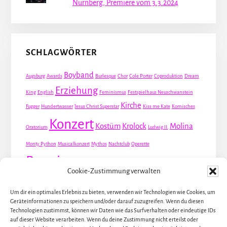
Nürnberg, Premiere vom 3.3.2024
SCHLAGWÖRTER
Boyband
Augsburg
Awards
Burlesque
Chor
Cole Porter
Coproduktion
Dream
Erziehung
King
English
Feminismus
Festspielhaus Neuschwanstein
Kirche
Fugger
Hundertwasser
Jesus Christ Superstar
Kiss me Kate
Komisches
Konzert
Kostüm
Krolock
Molina
Oratorium
Ludwig II.
Monty Python
Musicalkonzert
Mythos
Nachtclub
Operette
Premiere
Queer
Revueoperette
Rezension
Robert Louis Stevenson
Cookie-Zustimmung verwalten
Schauspiel
Valentin
Waris
Rom
Screwball
Spion
Tanz
Travestie
USA
Um dir ein optimales Erlebnis zu bieten, verwenden wir Technologien wie Cookies, um
Weltpremiere
Dirie
Österreich
Geräteinformationen zu speichern und/oder darauf zuzugreifen. Wenn du diesen
Übersetzung
Technologien zustimmst, können wir Daten wie das Surfverhalten oder eindeutige IDs
auf dieser Website verarbeiten. Wenn du deine Zustimmung nicht erteilst oder