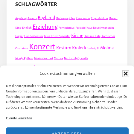
SCHLAGWÖRTER
Boyband
Augsburg
Awards
Burlesque
Chor
Cole Porter
Coproduktion
Dream
Erziehung
King
English
Feminismus
Festspielhaus Neuschwanstein
Kirche
Fugger
Hundertwasser
Jesus Christ Superstar
Kiss me Kate
Komisches
Konzert
Kostüm
Krolock
Molina
Oratorium
Ludwig II.
Monty Python
Musicalkonzert
Mythos
Nachtclub
Operette
Premiere
Queer
Revueoperette
Rezension
Robert Louis Stevenson
Cookie-Zustimmung verwalten
Schauspiel
Valentin
Waris
Rom
Screwball
Spion
Tanz
Travestie
USA
Um dir ein optimales Erlebnis zu bieten, verwenden wir Technologien wie Cookies, um
Weltpremiere
Geräteinformationen zu speichern und/oder darauf zuzugreifen. Wenn du diesen
Dirie
Österreich
Übersetzung
Technologien zustimmst, können wir Daten wie das Surfverhalten oder eindeutige IDs
auf dieser Website verarbeiten. Wenn du deine Zustimmung nicht erteilst oder
zurückziehst, können bestimmte Merkmale und Funktionen beeinträchtigt werden.
Dienste verwalten
ALLE KÜNSTLER / DARSTELLER