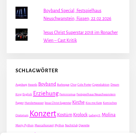
Boyband Special, Festspielhaus
Neuschwanstein, Füssen; 22.02.2026
Jesus Christ Superstar 2018 im Ronacher
Wien – Cast Kritik
SCHLAGWÖRTER
Boyband
Augsburg
Awards
Burlesque
Chor
Cole Porter
Coproduktion
Dream
Erziehung
King
English
Feminismus
Festspielhaus Neuschwanstein
Kirche
Fugger
Hundertwasser
Jesus Christ Superstar
Kiss me Kate
Komisches
Konzert
Kostüm
Krolock
Molina
Oratorium
Ludwig II.
Monty Python
Musicalkonzert
Mythos
Nachtclub
Operette
Premiere