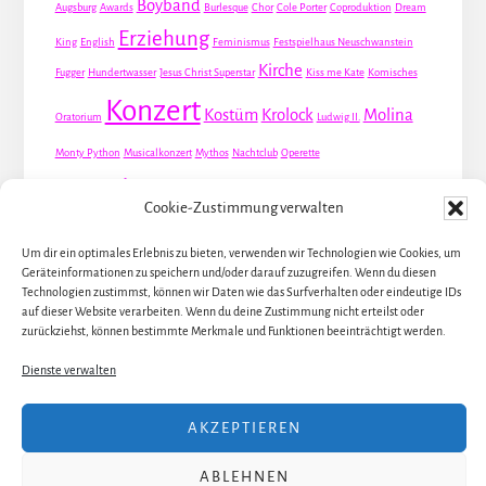
Boyband
Augsburg
Awards
Burlesque
Chor
Cole Porter
Coproduktion
Dream
Erziehung
King
English
Feminismus
Festspielhaus Neuschwanstein
Kirche
Fugger
Hundertwasser
Jesus Christ Superstar
Kiss me Kate
Komisches
Konzert
Kostüm
Krolock
Molina
Oratorium
Ludwig II.
Monty Python
Musicalkonzert
Mythos
Nachtclub
Operette
Premiere
Queer
Revueoperette
Rezension
Robert Louis Stevenson
Cookie-Zustimmung verwalten
Schauspiel
Valentin
Waris
Rom
Screwball
Spion
Tanz
Travestie
USA
Um dir ein optimales Erlebnis zu bieten, verwenden wir Technologien wie Cookies, um
Weltpremiere
Geräteinformationen zu speichern und/oder darauf zuzugreifen. Wenn du diesen
Dirie
Österreich
Übersetzung
Technologien zustimmst, können wir Daten wie das Surfverhalten oder eindeutige IDs
auf dieser Website verarbeiten. Wenn du deine Zustimmung nicht erteilst oder
zurückziehst, können bestimmte Merkmale und Funktionen beeinträchtigt werden.
Dienste verwalten
ALLE KÜNSTLER / DARSTELLER
AKZEPTIEREN
ALLE THEATER UND ORTE
ALLE MUSICALS / STÜCKE
ÜBER JULIA
ABLEHNEN