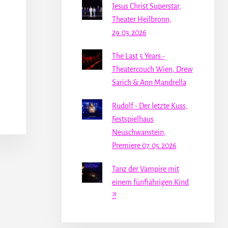
Jesus Christ Superstar,
Theater Heilbronn,
29.03.2026
The Last 5 Years -
Theatercouch Wien, Drew
Sarich & Ann Mandrella
Rudolf - Der letzte Kuss,
Festspielhaus
Neuschwanstein,
Premiere 07.05.2026
Tanz der Vampire mit
einem fünfjährigen Kind
?!