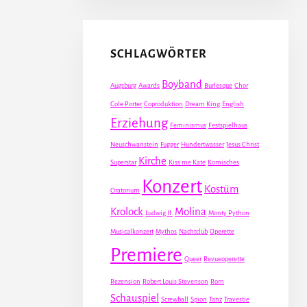
SCHLAGWÖRTER
Boyband
Augsburg
Awards
Burlesque
Chor
Cole Porter
Coproduktion
Dream King
English
Erziehung
Feminismus
Festspielhaus
Neuschwanstein
Fugger
Hundertwasser
Jesus Christ
Kirche
Superstar
Kiss me Kate
Komisches
Konzert
Kostüm
Oratorium
Krolock
Molina
Ludwig II.
Monty Python
Musicalkonzert
Mythos
Nachtclub
Operette
Premiere
Queer
Revueoperette
Rezension
Robert Louis Stevenson
Rom
Schauspiel
Screwball
Spion
Tanz
Travestie