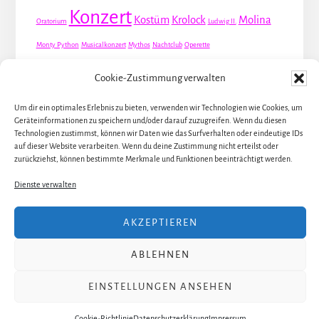
Konzert
Kostüm
Krolock
Molina
Oratorium
Ludwig II.
Monty Python
Musicalkonzert
Mythos
Nachtclub
Operette
Premiere
Queer
Revueoperette
Rezension
Robert Louis Stevenson
Cookie-Zustimmung verwalten
Schauspiel
Valentin
Waris
Rom
Screwball
Spion
Tanz
Travestie
USA
Um dir ein optimales Erlebnis zu bieten, verwenden wir Technologien wie Cookies, um
Weltpremiere
Geräteinformationen zu speichern und/oder darauf zuzugreifen. Wenn du diesen
Dirie
Österreich
Übersetzung
Technologien zustimmst, können wir Daten wie das Surfverhalten oder eindeutige IDs
auf dieser Website verarbeiten. Wenn du deine Zustimmung nicht erteilst oder
zurückziehst, können bestimmte Merkmale und Funktionen beeinträchtigt werden.
Dienste verwalten
ALLE KÜNSTLER / DARSTELLER
AKZEPTIEREN
ALLE THEATER UND ORTE
ABLEHNEN
ALLE MUSICALS / STÜCKE
ÜBER JULIA
EINSTELLUNGEN ANSEHEN
Copyright 2017–2024 · Julia Stöhr-Schlosser ·
Impressum
·
Datenschutzerklärung
Cookie-Richtlinie
Datenschutzerklärung
Impressum