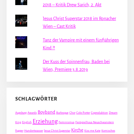
2018 – Kritik Drew Sarich, 2. Akt
Jesus Christ Superstar 2018 im Ronacher
Wien – Cast Kritik
Tanz der Vampire mit einem fünfjährigen
Kind ?!
Der Kuss der Spinnenfrau, Baden bei
Wien, Premiere 3.8.2019
SCHLAGWÖRTER
Boyband
Augsburg
Awards
Burlesque
Chor
Cole Porter
Coproduktion
Dream
Erziehung
King
English
Feminismus
Festspielhaus Neuschwanstein
Kirche
Fugger
Hundertwasser
Jesus Christ Superstar
Kiss me Kate
Komisches