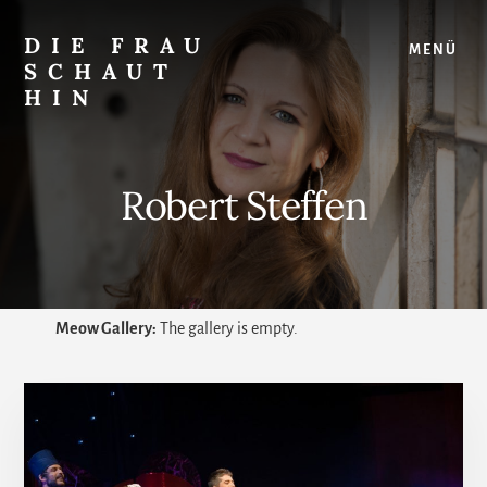
Skip
Zur
to
Seitenspalte
DIE FRAU
MENÜ
content
springen
SCHAUT
HIN
…
auf
Musical
Robert Steffen
und
überhaupt
Meow Gallery:
The gallery is empty.