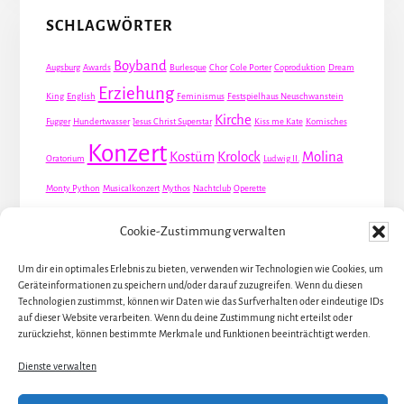
SCHLAGWÖRTER
Boyband
Augsburg
Awards
Burlesque
Chor
Cole Porter
Coproduktion
Dream
Erziehung
King
English
Feminismus
Festspielhaus Neuschwanstein
Kirche
Fugger
Hundertwasser
Jesus Christ Superstar
Kiss me Kate
Komisches
Konzert
Kostüm
Krolock
Molina
Oratorium
Ludwig II.
Monty Python
Musicalkonzert
Mythos
Nachtclub
Operette
Premiere
Queer
Revueoperette
Rezension
Robert Louis Stevenson
Cookie-Zustimmung verwalten
Schauspiel
Valentin
Waris
Rom
Screwball
Spion
Tanz
Travestie
USA
Um dir ein optimales Erlebnis zu bieten, verwenden wir Technologien wie Cookies, um
Weltpremiere
Geräteinformationen zu speichern und/oder darauf zuzugreifen. Wenn du diesen
Dirie
Österreich
Übersetzung
Technologien zustimmst, können wir Daten wie das Surfverhalten oder eindeutige IDs
auf dieser Website verarbeiten. Wenn du deine Zustimmung nicht erteilst oder
zurückziehst, können bestimmte Merkmale und Funktionen beeinträchtigt werden.
Dienste verwalten
ALLE KÜNSTLER / DARSTELLER