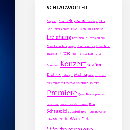
SCHLAGWÖRTER
Boyband
Augsburg
Awards
Burlesque
Chor
Cole Porter
Coproduktion
Dream King
English
Erziehung
Feminismus
Festspielhaus
Neuschwanstein
Fugger
Hundertwasser
Jesus Christ
Kirche
Superstar
Kiss me Kate
Komisches
Konzert
Kostüm
Oratorium
Krolock
Molina
Ludwig II.
Monty Python
Musicalkonzert
Mythos
Nachtclub
Operette
Premiere
Queer
Revueoperette
Rezension
Robert Louis Stevenson
Rom
Schauspiel
Screwball
Spion
Tanz
Travestie
Valentin
Waris Dirie
USA
Weltpremiere