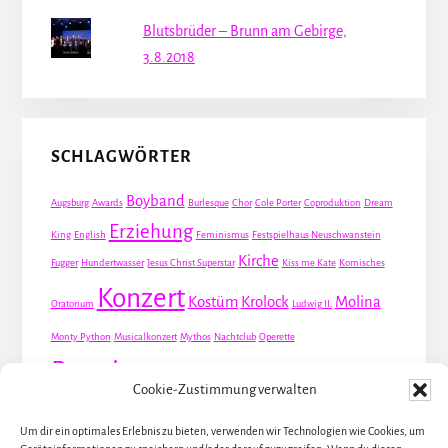
Blutsbrüder – Brunn am Gebirge,
3.8.2018
SCHLAGWÖRTER
Boyband
Augsburg
Awards
Burlesque
Chor
Cole Porter
Coproduktion
Dream
Erziehung
King
English
Feminismus
Festspielhaus Neuschwanstein
Kirche
Fugger
Hundertwasser
Jesus Christ Superstar
Kiss me Kate
Komisches
Konzert
Kostüm
Krolock
Molina
Oratorium
Ludwig II.
Monty Python
Musicalkonzert
Mythos
Nachtclub
Operette
Premiere
Queer
Revueoperette
Rezension
Robert Louis Stevenson
Cookie-Zustimmung verwalten
Schauspiel
Valentin
Waris
Rom
Screwball
Spion
Tanz
Travestie
USA
Um dir ein optimales Erlebnis zu bieten, verwenden wir Technologien wie Cookies, um
Weltpremiere