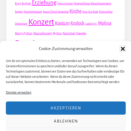
Erziehung
King
English
Feminismus
Festspielhaus Neuschwanstein
Kirche
Fugger
Hundertwasser
Jesus Christ Superstar
Kiss me Kate
Komisches
Konzert
Kostüm
Krolock
Molina
Oratorium
Ludwig II.
Monty Python
Musicalkonzert
Mythos
Nachtclub
Operette
Premiere
Queer
Revueoperette
Rezension
Robert Louis Stevenson
Cookie-Zustimmung verwalten
Schauspiel
Valentin
Waris
Rom
Screwball
Spion
Tanz
Travestie
USA
Um dir ein optimales Erlebnis zu bieten, verwenden wir Technologien wie Cookies, um
Weltpremiere
Dirie
Österreich
Geräteinformationen zu speichern und/oder darauf zuzugreifen. Wenn du diesen
Übersetzung
Technologien zustimmst, können wir Daten wie das Surfverhalten oder eindeutige IDs
auf dieser Website verarbeiten. Wenn du deine Zustimmung nicht erteilst oder
zurückziehst, können bestimmte Merkmale und Funktionen beeinträchtigt werden.
Dienste verwalten
ALLE KÜNSTLER / DARSTELLER
AKZEPTIEREN
ALLE THEATER UND ORTE
ALLE MUSICALS / STÜCKE
ÜBER JULIA
ABLEHNEN