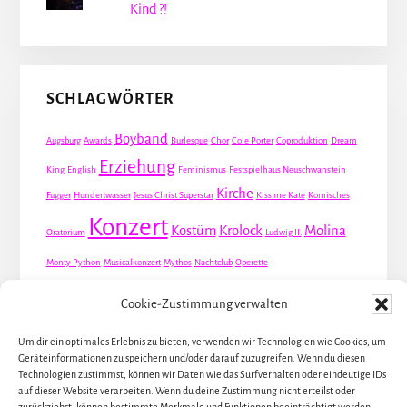
Kind ?!
SCHLAGWÖRTER
Boyband
Augsburg
Awards
Burlesque
Chor
Cole Porter
Coproduktion
Dream
Erziehung
King
English
Feminismus
Festspielhaus Neuschwanstein
Kirche
Fugger
Hundertwasser
Jesus Christ Superstar
Kiss me Kate
Komisches
Konzert
Kostüm
Krolock
Molina
Oratorium
Ludwig II.
Monty Python
Musicalkonzert
Mythos
Nachtclub
Operette
Premiere
Queer
Revueoperette
Rezension
Robert Louis Stevenson
Cookie-Zustimmung verwalten
Schauspiel
Valentin
Waris
Rom
Screwball
Spion
Tanz
Travestie
USA
Um dir ein optimales Erlebnis zu bieten, verwenden wir Technologien wie Cookies, um
Weltpremiere
Geräteinformationen zu speichern und/oder darauf zuzugreifen. Wenn du diesen
Dirie
Österreich
Übersetzung
Technologien zustimmst, können wir Daten wie das Surfverhalten oder eindeutige IDs
auf dieser Website verarbeiten. Wenn du deine Zustimmung nicht erteilst oder