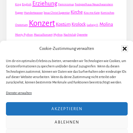
Erziehung
King
English
Feminismus
Festspielhaus Neuschwanstein
Kirche
Fugger
Hundertwasser
Jesus Christ Superstar
Kiss me Kate
Komisches
Konzert
Kostüm
Krolock
Molina
Oratorium
Ludwig II.
Monty Python
Musicalkonzert
Mythos
Nachtclub
Operette
Premiere
Queer
Revueoperette
Rezension
Robert Louis Stevenson
Cookie-Zustimmung verwalten
Schauspiel
Valentin
Waris
Rom
Screwball
Spion
Tanz
Travestie
USA
Um dir ein optimales Erlebnis zu bieten, verwenden wir Technologien wie Cookies, um
Weltpremiere
Geräteinformationen zu speichern und/oder darauf zuzugreifen. Wenn du diesen
Dirie
Österreich
Übersetzung
Technologien zustimmst, können wir Daten wie das Surfverhalten oder eindeutige IDs
auf dieser Website verarbeiten. Wenn du deine Zustimmung nicht erteilst oder
zurückziehst, können bestimmte Merkmale und Funktionen beeinträchtigt werden.
Dienste verwalten
ALLE KÜNSTLER / DARSTELLER
AKZEPTIEREN
ALLE THEATER UND ORTE
ABLEHNEN
ALLE MUSICALS / STÜCKE
ÜBER JULIA