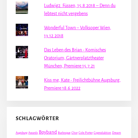
Ludwig2. Füssen, 15.8.2018 – Denn du
lebtest nicht vergebens
Wonderful Town – Volksoper Wien,
13.12.2018
Das Leben des Brian - Komisches
Oratorium; Gärtnerplatztheater
München, Premiere 15.7.21
Kiss me, Kate - Freilichtbühne Augsburg,
Premiere 18.6.2022
SCHLAGWÖRTER
Boyband
Augsburg
Awards
Burlesque
Chor
Cole Porter
Coproduktion
Dream