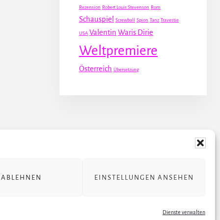
Rezension
Robert Louis Stevenson
Rom
Schauspiel
Screwball
Spion
Tanz
Travestie
Valentin
Waris Dirie
USA
Weltpremiere
Österreich
Übersetzung
 STÜCKE
ÜBER JULIA
ABLEHNEN
EINSTELLUNGEN ANSEHEN
rung
Dienste verwalten