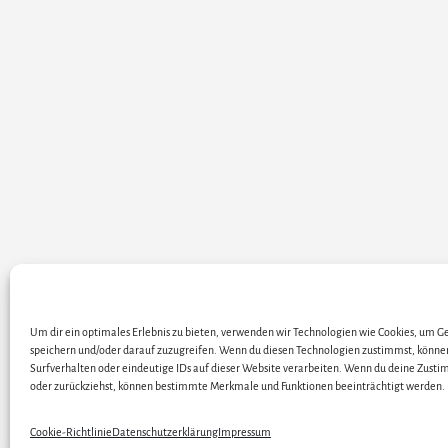
Um dir ein optimales Erlebnis zu bieten, verwenden wir Technologien wie Cookies, um 
ALLE KÜNSTLER / DARS
speichern und/oder darauf zuzugreifen. Wenn du diesen Technologien zustimmst, könne
Surfverhalten oder eindeutige IDs auf dieser Website verarbeiten. Wenn du deine Zustim
oder zurückziehst, können bestimmte Merkmale und Funktionen beeinträchtigt werden.
Cop
Cookie-Richtlinie
Datenschutzerklärung
Impressum