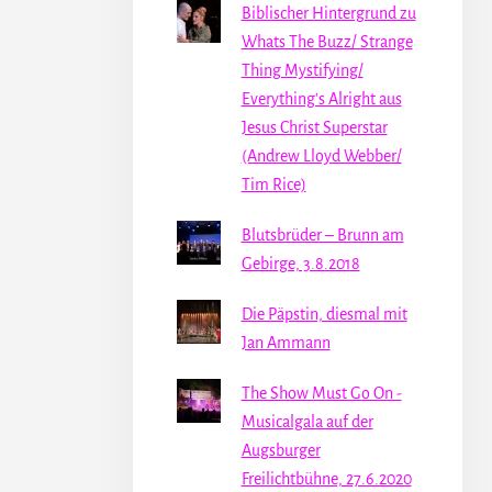
Biblischer Hintergrund zu
Whats The Buzz/ Strange
Thing Mystifying/
Everything's Alright aus
Jesus Christ Superstar
(Andrew Lloyd Webber/
Tim Rice)
Blutsbrüder – Brunn am
Gebirge, 3.8.2018
Die Päpstin, diesmal mit
Jan Ammann
The Show Must Go On -
Musicalgala auf der
Augsburger
Freilichtbühne, 27.6.2020