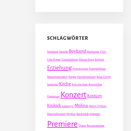
SCHLAGWÖRTER
Boyband
Augsburg
Awards
Burlesque
Chor
Cole Porter
Coproduktion
Dream King
English
Erziehung
Feminismus
Festspielhaus
Neuschwanstein
Fugger
Hundertwasser
Jesus Christ
Kirche
Superstar
Kiss me Kate
Komisches
Konzert
Kostüm
Oratorium
Krolock
Molina
Ludwig II.
Monty Python
Musicalkonzert
Mythos
Nachtclub
Operette
Premiere
Queer
Revueoperette