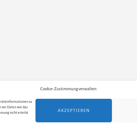
Cookie-Zustimmung verwalten
Geräteinformationen zu
TELLER
ALLE THEATER UND ORTE
ALLE MUSICALS /
n wir Daten wie das
AKZEPTIEREN
mung nicht erteilst
yright 2017–2024 · Julia Stöhr-Schlosser ·
Impressum
·
Datenschutzerklä