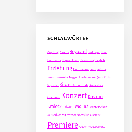
SCHLAGWÖRTER
Boyband
Augsburg
Awards
Burlesque
Chor
Cole Porter
Coproduktion
Dream King
English
Erziehung
Feminismus
Festspielhaus
Neuschwanstein
Fugger
Hundertwasser
Jesus Christ
Kirche
Superstar
Kiss me Kate
Komisches
Konzert
Kostüm
Oratorium
Krolock
Molina
Ludwig II.
Monty Python
Musicalkonzert
Mythos
Nachtclub
Operette
Premiere
Queer
Revueoperette