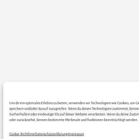
Um dir ein optimales Erlebnis zu bieten, verwenden wir Technologien wie Cookies, um 
ALLE KÜNSTLER / DARS
speichern und/oder darauf zuzugreifen. Wenn du diesen Technologien zustimmst, könne
Surfverhalten oder eindeutige IDs auf dieser Website verarbeiten. Wenn du deine Zustim
oder zurückziehst, können bestimmte Merkmale und Funktionen beeinträchtigt werden.
Cop
Cookie-Richtlinie
Datenschutzerklärung
Impressum