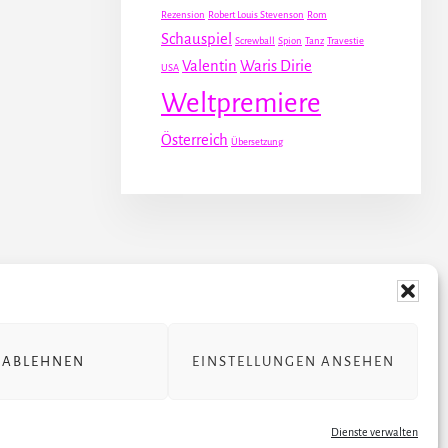
Rezension
Robert Louis Stevenson
Rom
Schauspiel
Screwball
Spion
Tanz
Travestie
Valentin
Waris Dirie
USA
Weltpremiere
Österreich
Übersetzung
 STÜCKE
ÜBER JULIA
ABLEHNEN
EINSTELLUNGEN ANSEHEN
rung
Dienste verwalten