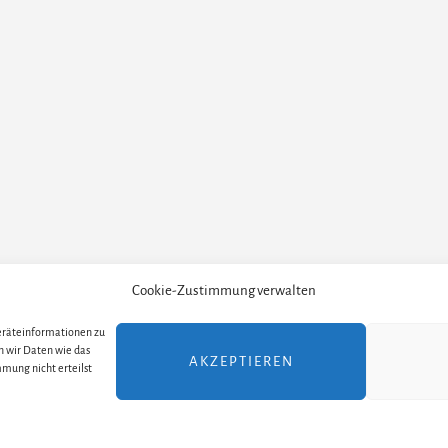
Cookie-Zustimmung verwalten
Geräteinformationen zu
TELLER
ALLE THEATER UND ORTE
ALLE MUSICALS /
n wir Daten wie das
AKZEPTIEREN
mung nicht erteilst
yright 2017–2024 · Julia Stöhr-Schlosser ·
Impressum
·
Datenschutzerklä