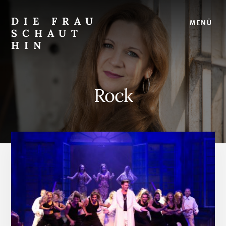
Skip
Zur
to
Seitenspalte
DIE FRAU
MENÜ
content
springen
SCHAUT
HIN
…
auf
Musical
Rock
und
überhaupt