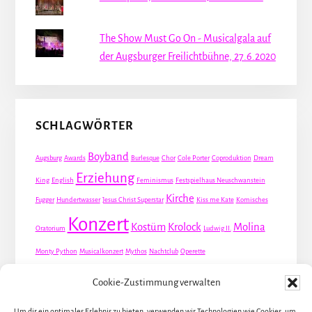
The Show Must Go On - Musicalgala auf
der Augsburger Freilichtbühne, 27.6.2020
SCHLAGWÖRTER
Boyband
Augsburg
Awards
Burlesque
Chor
Cole Porter
Coproduktion
Dream
Erziehung
King
English
Feminismus
Festspielhaus Neuschwanstein
Kirche
Fugger
Hundertwasser
Jesus Christ Superstar
Kiss me Kate
Komisches
Konzert
Kostüm
Krolock
Molina
Oratorium
Ludwig II.
Monty Python
Musicalkonzert
Mythos
Nachtclub
Operette
Premiere
Queer
Revueoperette
Rezension
Robert Louis Stevenson
Cookie-Zustimmung verwalten
Schauspiel
Valentin
Waris
Rom
Screwball
Spion
Tanz
Travestie
USA
Um dir ein optimales Erlebnis zu bieten, verwenden wir Technologien wie Cookies, um