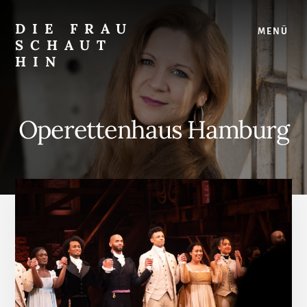
Skip
Zur
to
Seitenspalte
DIE FRAU
MENÜ
content
springen
SCHAUT
HIN
…
auf
Musical
Operettenhaus Hamburg
und
überhaupt