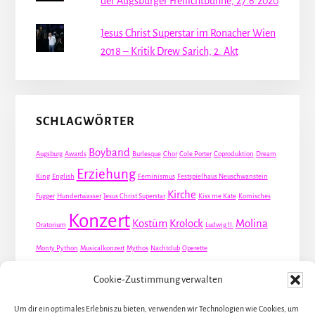
der Augsburger Freilichtbühne, 27.6.2020
Jesus Christ Superstar im Ronacher Wien
2018 – Kritik Drew Sarich, 2. Akt
SCHLAGWÖRTER
Boyband
Augsburg
Awards
Burlesque
Chor
Cole Porter
Coproduktion
Dream
Erziehung
King
English
Feminismus
Festspielhaus Neuschwanstein
Kirche
Fugger
Hundertwasser
Jesus Christ Superstar
Kiss me Kate
Komisches
Konzert
Kostüm
Krolock
Molina
Oratorium
Ludwig II.
Monty Python
Musicalkonzert
Mythos
Nachtclub
Operette
Premiere
Queer
Revueoperette
Rezension
Robert Louis Stevenson
Cookie-Zustimmung verwalten
Schauspiel
Valentin
Waris
Rom
Screwball
Spion
Tanz
Travestie
USA
Um dir ein optimales Erlebnis zu bieten, verwenden wir Technologien wie Cookies, um