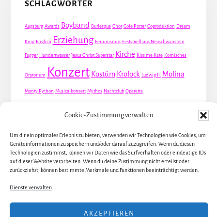
SCHLAGWÖRTER
Boyband
Augsburg
Awards
Burlesque
Chor
Cole Porter
Coproduktion
Dream
Erziehung
King
English
Feminismus
Festspielhaus Neuschwanstein
Kirche
Fugger
Hundertwasser
Jesus Christ Superstar
Kiss me Kate
Komisches
Konzert
Kostüm
Krolock
Molina
Oratorium
Ludwig II.
Monty Python
Musicalkonzert
Mythos
Nachtclub
Operette
Premiere
Queer
Revueoperette
Rezension
Robert Louis Stevenson
Cookie-Zustimmung verwalten
Schauspiel
Valentin
Waris
Rom
Screwball
Spion
Tanz
Travestie
USA
Um dir ein optimales Erlebnis zu bieten, verwenden wir Technologien wie Cookies, um
Weltpremiere
Geräteinformationen zu speichern und/oder darauf zuzugreifen. Wenn du diesen
Dirie
Österreich
Übersetzung
Technologien zustimmst, können wir Daten wie das Surfverhalten oder eindeutige IDs
auf dieser Website verarbeiten. Wenn du deine Zustimmung nicht erteilst oder
zurückziehst, können bestimmte Merkmale und Funktionen beeinträchtigt werden.
Dienste verwalten
ALLE KÜNSTLER / DARSTELLER
AKZEPTIEREN