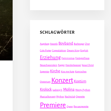
SCHLAGWÖRTER
Boyband
Augsburg
Awards
Burlesque
Chor
Cole Porter
Coproduktion
Dream King
English
Erziehung
Feminismus
Festspielhaus
Neuschwanstein
Fugger
Hundertwasser
Jesus Christ
Kirche
Superstar
Kiss me Kate
Komisches
Konzert
Kostüm
Oratorium
Krolock
Molina
Ludwig II.
Monty Python
Musicalkonzert
Mythos
Nachtclub
Operette
Premiere
Queer
Revueoperette