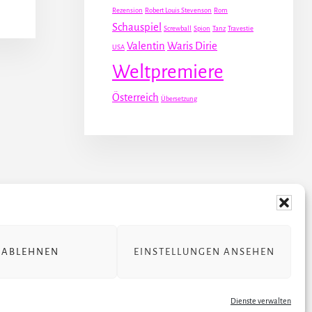
Rezension
Robert Louis Stevenson
Rom
Schauspiel
Screwball
Spion
Tanz
Travestie
Valentin
Waris Dirie
USA
Weltpremiere
Österreich
Übersetzung
 STÜCKE
ÜBER JULIA
ABLEHNEN
EINSTELLUNGEN ANSEHEN
rung
Dienste verwalten