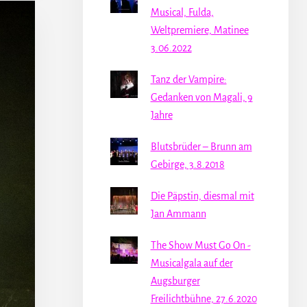
Musical, Fulda,
Weltpremiere, Matinee
3.06.2022
Tanz der Vampire:
Gedanken von Magali, 9
Jahre
Blutsbrüder – Brunn am
Gebirge, 3.8.2018
Die Päpstin, diesmal mit
Jan Ammann
The Show Must Go On -
Musicalgala auf der
Augsburger
Freilichtbühne, 27.6.2020