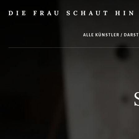
Skip
Zur
to
Seitenspalte
DIE FRAU SCHAUT HIN
content
springen
…
auf
Musical
ALLE KÜNSTLER / DARS
und
überhaupt