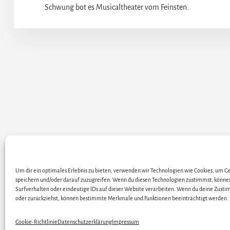
Schwung bot es Musicaltheater vom Feinsten.
Um dir ein optimales Erlebnis zu bieten, verwenden wir Technologien wie Cookies, um 
ALLE KÜNSTLER / DARS
speichern und/oder darauf zuzugreifen. Wenn du diesen Technologien zustimmst, könne
Surfverhalten oder eindeutige IDs auf dieser Website verarbeiten. Wenn du deine Zustim
oder zurückziehst, können bestimmte Merkmale und Funktionen beeinträchtigt werden.
Cop
Cookie-Richtlinie
Datenschutzerklärung
Impressum