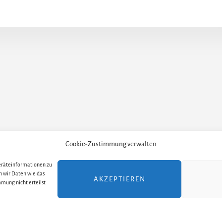
Cookie-Zustimmung verwalten
Geräteinformationen zu
TELLER
ALLE THEATER UND ORTE
ALLE MUSICALS /
n wir Daten wie das
AKZEPTIEREN
mung nicht erteilst
yright 2017–2024 · Julia Stöhr-Schlosser ·
Impressum
·
Datenschutzerklä