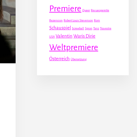
Premiere
Queer
Revueoperette
Rezension
Robert Louis Stevenson
Rom
Schauspiel
Screwball
Spion
Tanz
Travestie
Valentin
Waris Dirie
USA
Weltpremiere
Österreich
Übersetzung