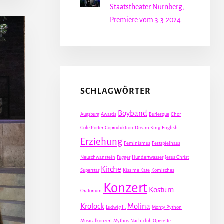
Staatstheater Nürnberg,
Premiere vom 3.3.2024
SCHLAGWÖRTER
Boyband
Augsburg
Awards
Burlesque
Chor
Cole Porter
Coproduktion
Dream King
English
Erziehung
Feminismus
Festspielhaus
Neuschwanstein
Fugger
Hundertwasser
Jesus Christ
Kirche
Superstar
Kiss me Kate
Komisches
Konzert
Kostüm
Oratorium
Krolock
Molina
Ludwig II.
Monty Python
Musicalkonzert
Mythos
Nachtclub
Operette