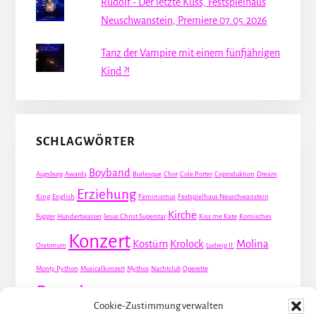
Rudolf - Der letzte Kuss, Festspielhaus
Neuschwanstein, Premiere 07.05.2026
Tanz der Vampire mit einem fünfjährigen
Kind ?!
SCHLAGWÖRTER
Boyband
Augsburg
Awards
Burlesque
Chor
Cole Porter
Coproduktion
Dream
Erziehung
King
English
Feminismus
Festspielhaus Neuschwanstein
Kirche
Fugger
Hundertwasser
Jesus Christ Superstar
Kiss me Kate
Komisches
Konzert
Kostüm
Krolock
Molina
Oratorium
Ludwig II.
Monty Python
Musicalkonzert
Mythos
Nachtclub
Operette
Premiere
Queer
Revueoperette
Rezension
Robert Louis Stevenson
Cookie-Zustimmung verwalten