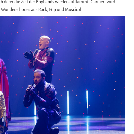
halb derer die Zeit der Boybands wieder aufflammt. Garniert wird
r Wunderschönes aus Rock, Pop und Muscical.