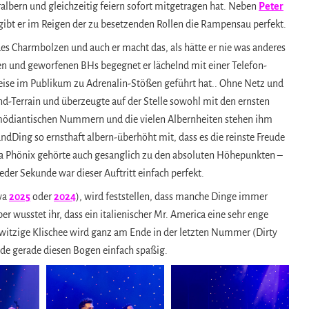
albern und gleichzeitig feiern sofort mitgetragen hat. Neben
Peter
gibt er im Reigen der zu besetzenden Rollen die Rampensau perfekt.
 Charmbolzen und auch er macht das, als hätte er nie was anderes
n und geworfenen BHs begegnet er lächelnd mit einer Telefon-
ise im Publikum zu Adrenalin-Stößen geführt hat.. Ohne Netz und
d-Terrain und überzeugte auf der Stelle sowohl mit den ernsten
omödiantischen Nummern und die vielen Albernheiten stehen ihm
dDing so ernsthaft albern-überhöht mit, dass es die reinste Freude
ke a Phönix gehörte auch gesanglich zu den absoluten Höhepunkten –
eder Sekunde war dieser Auftritt einfach perfekt.
wa
2025
oder
2024
), wird feststellen, dass manche Dinge immer
er wusstet ihr, dass ein italienischer Mr. America eine sehr enge
 witzige Klischee wird ganz am Ende in der letzten Nummer (Dirty
de gerade diesen Bogen einfach spaßig.