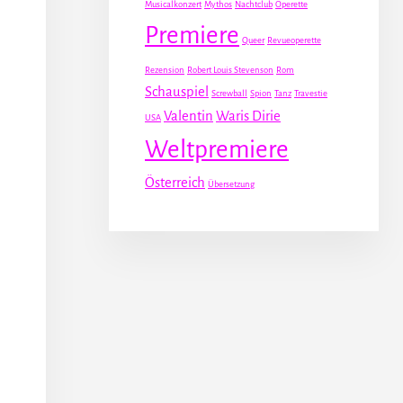
Musicalkonzert
Mythos
Nachtclub
Operette
Premiere
Queer
Revueoperette
Rezension
Robert Louis Stevenson
Rom
Schauspiel
Screwball
Spion
Tanz
Travestie
Valentin
Waris Dirie
USA
Weltpremiere
Österreich
Übersetzung