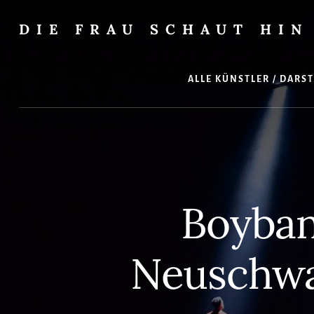
Skip
Zur
to
Seitenspalte
DIE FRAU SCHAUT HIN
content
springen
…
auf
Musical
ALLE KÜNSTLER / DARS
und
überhaupt
Boyban
Neuschwan