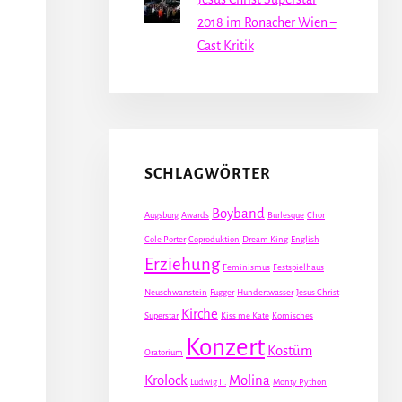
2018 im Ronacher Wien –
Cast Kritik
SCHLAGWÖRTER
Boyband
Augsburg
Awards
Burlesque
Chor
Cole Porter
Coproduktion
Dream King
English
Erziehung
Feminismus
Festspielhaus
Neuschwanstein
Fugger
Hundertwasser
Jesus Christ
Kirche
Superstar
Kiss me Kate
Komisches
Konzert
Kostüm
Oratorium
Krolock
Molina
Ludwig II.
Monty Python