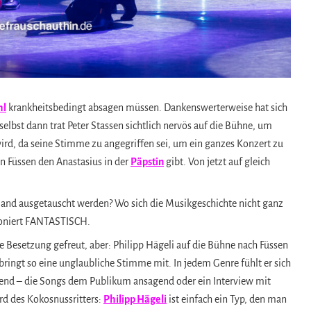
hl
krankheitsbedingt absagen müssen. Dankenswerterweise hat sich
selbst dann trat Peter Stassen sichtlich nervös auf die Bühne, um
rd, da seine Stimme zu angegriffen sei, um ein ganzes Konzert zu
n Füssen den Anastasius in der
Päpstin
gibt. Von jetzt auf gleich
Band ausgetauscht werden? Wo sich die Musikgeschichte nicht ganz
tioniert FANTASTISCH.
e Besetzung gefreut, aber: Philipp Hägeli auf die Bühne nach Füssen
bringt so eine unglaubliche Stimme mit. In jedem Genre fühlt er sich
rend – die Songs dem Publikum ansagend oder ein Interview mit
rd des Kokosnussritters:
Philipp Hägeli
ist einfach ein Typ, den man