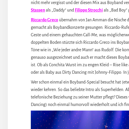
nicht mehr vergisst und der diesen Mix aus Boyband ver
Stassen
als „Daddy“ und
Filippo Strocchi
als „Bad Boy“ 
Riccardo Greco
übernahm von Jan Amman die Nische des
gemacht als Boybandkonzerte gesungen. Riccardo-Rufe
Geste und einem gehauchten Call-Me, was möglicherwe
doppelten Boden stürzte sich Riccardo Greco ins Boyban
Töne wie in „Wie jeder andre Mann“ aus Rudolf. Die k
genauso ausgezeichnet und auch er macht dieses Boyban
ist. Ob als Conchita Wurst im zu engen Kleid – Rise li
oder als Baby aus Dirty Dancing mit Johnny-Filippo: In j
Wer schon einmal ein Boyband-Special besucht hat (et
wieder kehren. So das beliebte Intro als Superhelden. Ab
telefonische Beziehung zu seiner Mutter pflegt? Dieses
Dancing) noch einmal humorvoll wiederholt und ich fin