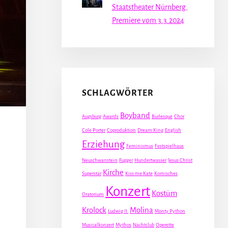
Staatstheater Nürnberg,
Premiere vom 3.3.2024
SCHLAGWÖRTER
Boyband
Augsburg
Awards
Burlesque
Chor
Cole Porter
Coproduktion
Dream King
English
Erziehung
Feminismus
Festspielhaus
Neuschwanstein
Fugger
Hundertwasser
Jesus Christ
Kirche
Superstar
Kiss me Kate
Komisches
Konzert
Kostüm
Oratorium
Krolock
Molina
Ludwig II.
Monty Python
Musicalkonzert
Mythos
Nachtclub
Operette