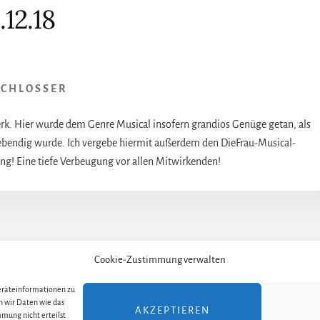
.12.18
SCHLOSSER
erk. Hier wurde dem Genre Musical insofern grandios Genüge getan, als
lebendig wurde. Ich vergebe hiermit außerdem den DieFrau-Musical-
ung! Eine tiefe Verbeugung vor allen Mitwirkenden!
Cookie-Zustimmung verwalten
TELLER
ALLE THEATER UND ORTE
ALLE MUSICALS /
Geräteinformationen zu
n wir Daten wie das
AKZEPTIEREN
mung nicht erteilst