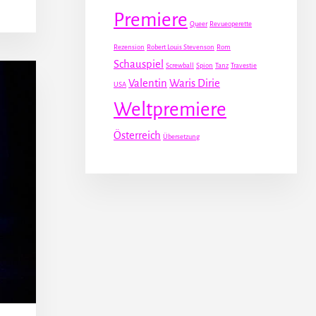
Premiere
Queer
Revueoperette
Rezension
Robert Louis Stevenson
Rom
Schauspiel
Screwball
Spion
Tanz
Travestie
Valentin
Waris Dirie
USA
Weltpremiere
Österreich
Übersetzung