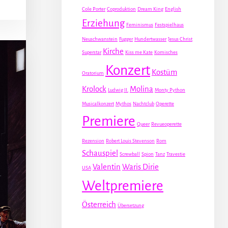
Cole Porter
Coproduktion
Dream King
English
Erziehung
Feminismus
Festspielhaus
Neuschwanstein
Fugger
Hundertwasser
Jesus Christ
Kirche
Superstar
Kiss me Kate
Komisches
Konzert
Kostüm
Oratorium
Krolock
Molina
Ludwig II.
Monty Python
Musicalkonzert
Mythos
Nachtclub
Operette
Premiere
Queer
Revueoperette
Rezension
Robert Louis Stevenson
Rom
Schauspiel
Screwball
Spion
Tanz
Travestie
Valentin
Waris Dirie
USA
Weltpremiere
Österreich
Übersetzung