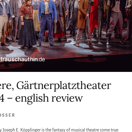
re, Gärtnerplatztheater
4 – english review
OSSER
y Joseph E. Köpplinger is the fantasy of musical theatre come true: