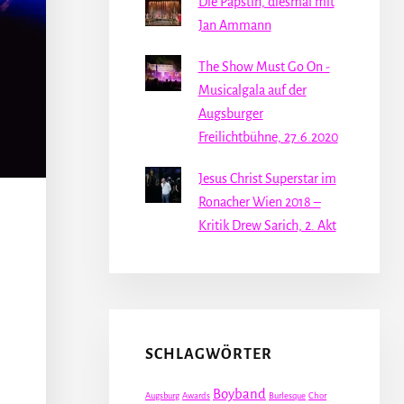
Die Päpstin, diesmal mit
Jan Ammann
The Show Must Go On -
Musicalgala auf der
Augsburger
Freilichtbühne, 27.6.2020
Jesus Christ Superstar im
Ronacher Wien 2018 –
Kritik Drew Sarich, 2. Akt
SCHLAGWÖRTER
Boyband
Augsburg
Awards
Burlesque
Chor