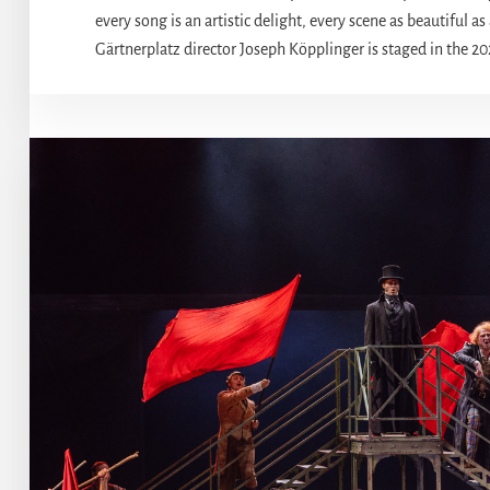
every song is an artistic delight, every scene as beautiful 
Gärtnerplatz director Joseph Köpplinger is staged in the 2